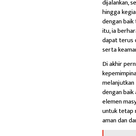
dijalankan, 
hingga kegia
dengan baik 
itu, ia berha
dapat terus 
serta keama
Di akhir per
kepemimpina
melanjutkan k
dengan baik 
elemen masya
untuk tetap 
aman dan da