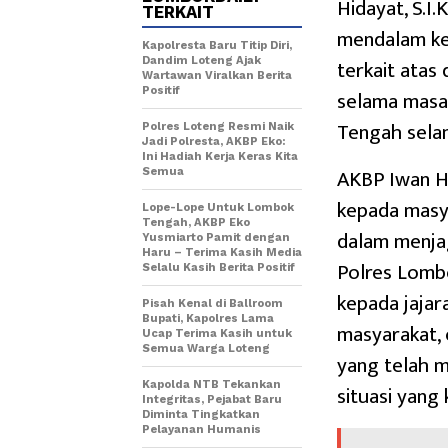
Hidayat, S.I
TERKAIT
mendalam ke
Kapolresta Baru Titip Diri,
terkait atas
Dandim Loteng Ajak
Wartawan Viralkan Berita
Positif
selama masa
Tengah selam
Polres Loteng Resmi Naik
Jadi Polresta, AKBP Eko:
Ini Hadiah Kerja Keras Kita
AKBP Iwan H
Semua
kepada masy
Lope-Lope Untuk Lombok
Tengah, AKBP Eko
dalam menja
Yusmiarto Pamit dengan
Haru – Terima Kasih Media
Polres Lomb
Selalu Kasih Berita Positif
kepada jajar
Pisah Kenal di Ballroom
Bupati, Kapolres Lama
masyarakat, 
Ucap Terima Kasih untuk
Semua Warga Loteng
yang telah 
Kapolda NTB Tekankan
situasi yang 
Integritas, Pejabat Baru
Diminta Tingkatkan
Pelayanan Humanis