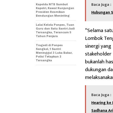
Baca Juga :
Kapolda NTB Sambut
Kapolri, Kawal Kunjungan
Hubungan S
Presiden Resmikan
Bendungan Meninting
Lalai Kelola Ponpes, Tuan
“Selama satu
Guru dan Satu Santri Jadi
Tersangka, Terancam 5
Lombok Teng
Tahun Penjara
sinergi yang
Tragedi di Ponpes
Sengkol, 1 Santri
stakeholder 
Meninggal 3 Luka Bakar,
Polisi Tetapkan 2
bukanlah hasi
Tersangka
dukungan dar
melaksanakan
Baca Juga :
Hearing ke
Sadhana Ar