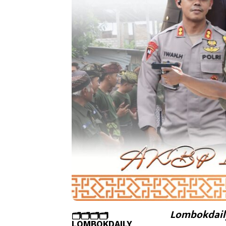
Lombokdail
🗂️🗂️🗂️🗂️
LOMBOKDAILY