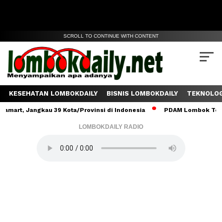
SCROLL TO CONTINUE WITH CONTENT
KESEHATAN LOMBOKDAILY
BISNIS LOMBOKDAILY
TEKNOLOG
 Jangkau 39 Kota/Provinsi di Indonesia
PDAM Lombok Tengah Salu
LOMBOKDAILY RADIO