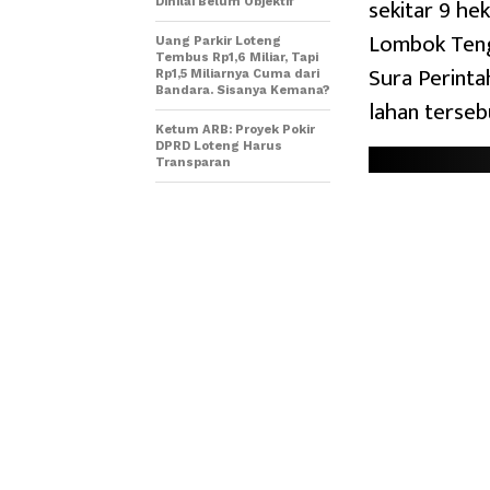
sekitar 9 he
Dinilai Belum Objektif
Lombok Teng
Uang Parkir Loteng
Tembus Rp1,6 Miliar, Tapi
Sura Perinta
Rp1,5 Miliarnya Cuma dari
Bandara. Sisanya Kemana?
lahan terseb
Ketum ARB: Proyek Pokir
DPRD Loteng Harus
Transparan