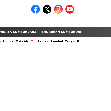
WISATA LOMBOKDAILY
PENDIDIKAN LOMBOKDAILY
POLEMIK LOM
r Mata Air
Pemkab Lombok Tengah Raih Opini WTP Ke-14 Secara B