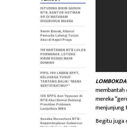
DITUDING BIKIN GADUH
NTB, KANTOR HOTMAN
911 DI MATARAM
DIGERUDUK MASSA
Senin Besok, Aliansi
Pemuda Loteng Turun
Aksi di Kejari Praya
118 WARTAWAN NTB LOLOS
PORWANAS, LOTENG
KIRIM ROSIDI MAIN
DOMINO
PIPIL 190 LAWAN SPPT,
KELUARGA YUSUF
LOMBOKDAI
TANTANG BALIK: “MANA
SERTIFIKATMU?”
membantah d
mereka “ger
126 SPPG dan Yayasan di
NTB Aksi Damai Dukung
menjunjung t
Presiden Prabowo
Lanjutkan MBG
Begitu juga 
Sasaka Nusantara NTB:
Kepemimpinan Gubernur