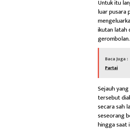
Untuk itu la
luar pusara 
mengeluarkan
ikutan latah
gerombolan.
Baca Juga :
Partai
Sejauh yang 
tersebut dia
secara sah l
seseorang be
hingga saat 