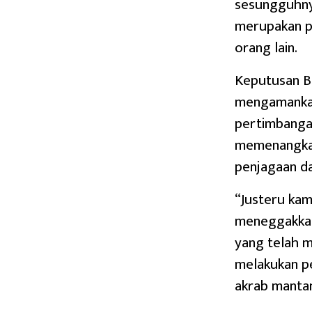
sesungguhnya
merupakan pi
orang lain.
Keputusan B
mengamankan
pertimbanga
memenangkan
penjagaan d
“Justeru kam
meneggakkan
yang telah 
melakukan p
akrab mantan