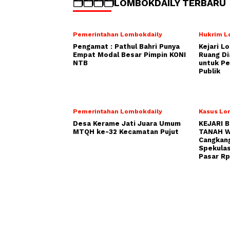
🗂️🗂️🗂️🗂️LOMBOKDAILY TERBARU
Pemerintahan Lombokdaily
Hukrim L
Pengamat : Pathul Bahri Punya
Kejari L
Empat Modal Besar Pimpin KONI
Ruang Di
NTB
untuk Pe
Publik
Pemerintahan Lombokdaily
Kasus Lo
Desa Kerame Jati Juara Umum
KEJARI 
MTQH ke-32 Kecamatan Pujut
TANAH W
Cangkang
Spekulas
Pasar Rp