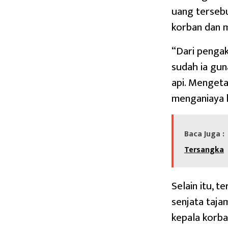
uang terseb
korban dan 
“Dari pengak
sudah ia gu
api. Mengeta
menganiaya 
Baca Juga :
Tersangka
Selain itu, 
senjata taja
kepala korb