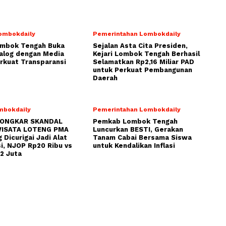
ombokdaily
Pemerintahan Lombokdaily
ombok Tengah Buka
Sejalan Asta Cita Presiden,
alog dengan Media
Kejari Lombok Tengah Berhasil
rkuat Transparansi
Selamatkan Rp2,16 Miliar PAD
untuk Perkuat Pembangunan
Daerah
mbokdaily
Pemerintahan Lombokdaily
BONGKAR SKANDAL
Pemkab Lombok Tengah
ISATA LOTENG PMA
Luncurkan BESTI, Gerakan
 Dicurigai Jadi Alat
Tanam Cabai Bersama Siswa
i, NJOP Rp20 Ribu vs
untuk Kendalikan Inflasi
2 Juta