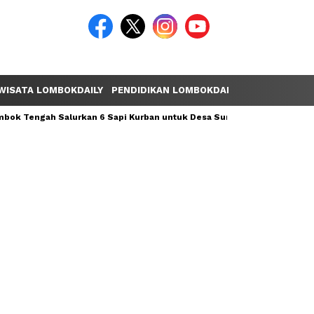
WISATA LOMBOKDAILY
PENDIDIKAN LOMBOKDAILY
POLEMIK LOM
ok Tengah Salurkan 6 Sapi Kurban untuk Desa Sumber Mata Air