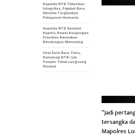
Kapolda NTB Tekankan
Integritas, Pejabat Baru
Diminta Tingkatkan
Pelayanan Humanis
Kapolda NTB Sambut
Kapolri, Kawal Kunjungan
Presiden Resmikan
Bendungan Meninting
Viral Dulu Baru Tahu,
Kemenag NTB: Izin
Ponpes Tidak Langsung
Dicabut
“Jadi pertan
tersangka d
Mapolres Lo