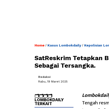
Home
Kasus Lombokdaily
Kepolisian Lo
/
/
SatReskrim Tetapkan B
Sebagai Tersangka.
Redaksi
Rabu, 19 Maret 2025
Lombokdail
🗂️🗂️🗂️🗂️
LOMBOKDAILY
Tengah resmi
TERKAIT