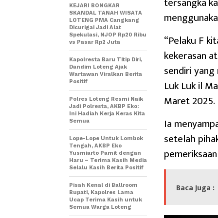
tersangka ka
KEJARI BONGKAR
menggunakan
SKANDAL TANAH WISATA
LOTENG PMA Cangkang
Dicurigai Jadi Alat
Spekulasi, NJOP Rp20 Ribu
“Pelaku F ki
vs Pasar Rp2 Juta
kekerasan a
Kapolresta Baru Titip Diri,
sendiri yang
Dandim Loteng Ajak
Wartawan Viralkan Berita
Luk Luk il M
Positif
Maret 2025.
Polres Loteng Resmi Naik
Jadi Polresta, AKBP Eko:
Ini Hadiah Kerja Keras Kita
Ia menyampa
Semua
setelah piha
Lope-Lope Untuk Lombok
Tengah, AKBP Eko
pemeriksaan 
Yusmiarto Pamit dengan
Haru – Terima Kasih Media
Selalu Kasih Berita Positif
Baca Juga :
Pisah Kenal di Ballroom
Bupati, Kapolres Lama
Ucap Terima Kasih untuk
Semua Warga Loteng