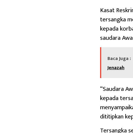
Kasat Reskri
tersangka me
kepada korba
saudara Awal
Baca Juga :
Jenazah
“Saudara Aw
kepada tersa
menyampaika
dititipkan k
Tersangka s