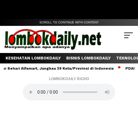
SCROLL TO CONTINUE WITH CONTENT
KESEHATAN LOMBOKDAILY
BISNIS LOMBOKDAILY
TEKNOLOG
ehari Alfamart, Jangkau 39 Kota/Provinsi di Indonesia
PDAM Lom
LOMBOKDAILY RADIO