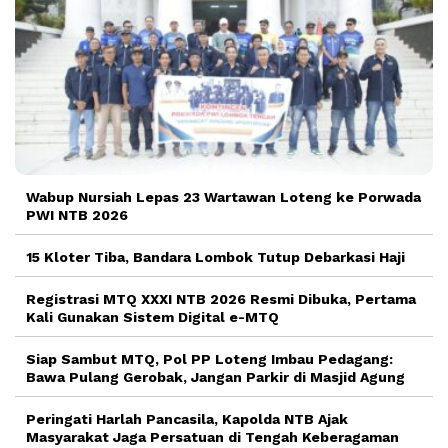
Wabup Nursiah Lepas 23 Wartawan Loteng ke Porwada
PWI NTB 2026
15 Kloter Tiba, Bandara Lombok Tutup Debarkasi Haji
Registrasi MTQ XXXI NTB 2026 Resmi Dibuka, Pertama
Kali Gunakan Sistem Digital e-MTQ
Siap Sambut MTQ, Pol PP Loteng Imbau Pedagang:
Bawa Pulang Gerobak, Jangan Parkir di Masjid Agung
Peringati Harlah Pancasila, Kapolda NTB Ajak
Masyarakat Jaga Persatuan di Tengah Keberagaman