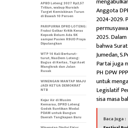
mengabulkan
APBD Loteng 2027 Rp2,57
Anggota DPR
Triliun, wabup Nursiah
Target Kemiskinan Turun
di Bawah 10 Persen
2024-2029. P
permusyawar
PARIPURNA DPRD LOTENG:
Fraksi Golkar Kritik Keras
2025. Dalam
Kepsek Belum Ada SK
sampai Pasien RSUD Praya
bahwa Surat 
Dipulangkan
Jumedan, S.P
WTP 14 Kali Berturut-
turut, NasDem Loteng:
Partai juga
Bagus di Kertas, Tapi Aset
Mangkrak dan Jalan
PH DPW PPP 
Rusak
untuk menga
WINENGAN MANTAP MAJU
JADI KETUA DEMOKRAT
Legislatif 
NTB
sisa masa ba
Kejar Air di Musim
Kemarau, DPRD Loteng
Godok Suntikan Modal
PDAM untuk Bangun
Baca Juga :
Daerah Tangkapan Baru
Festival Bu
Winengan Dinilai Figur