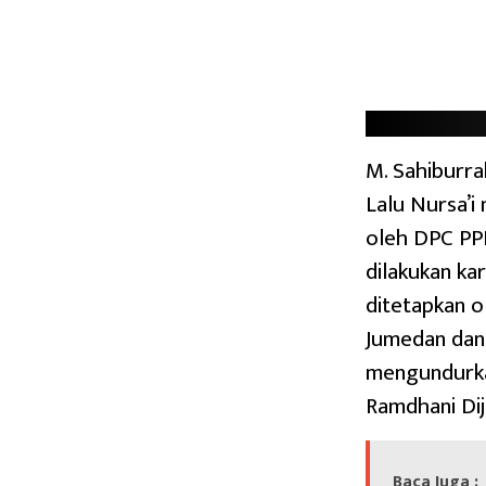
M. Sahiburr
Lalu Nursa’i
oleh DPC PP
dilakukan ka
ditetapkan o
Jumedan dan
mengundurkan
Ramdhani Di
Baca Juga :