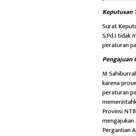
Keputusan T
Surat Keputu
S.Pd.I tidak
peraturan pa
Pengajuan 
M Sahiburra
karena prose
peraturan pa
memerintahk
Provinsi NT
mengajukan 
Pergantian 