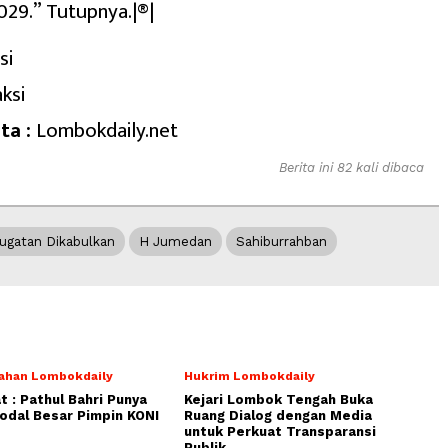
029.” Tutupnya.|®|
si
ksi
ta :
Lombokdaily.net
Berita ini 82 kali dibaca
ugatan Dikabulkan
H Jumedan
Sahiburrahban
ahan Lombokdaily
Hukrim Lombokdaily
 : Pathul Bahri Punya
Kejari Lombok Tengah Buka
dal Besar Pimpin KONI
Ruang Dialog dengan Media
untuk Perkuat Transparansi
Publik