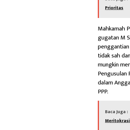
Prioritas
Mahkamah Pa
gugatan M S
penggantian 
tidak sah da
mungkin mend
Pengusulan 
dalam Angga
PPP.
Baca Juga :
Meritokras