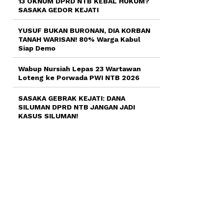
13 OKNUM DPRD NTB KEBAL HUKUM?
SASAKA GEDOR KEJATI
YUSUF BUKAN BURONAN, DIA KORBAN
TANAH WARISAN! 80% Warga Kabul
Siap Demo
Wabup Nursiah Lepas 23 Wartawan
Loteng ke Porwada PWI NTB 2026
SASAKA GEBRAK KEJATI: DANA
SILUMAN DPRD NTB JANGAN JADI
KASUS SILUMAN!