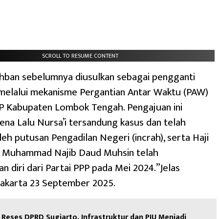
SCROLL TO RESUME CONTENT
ahban sebelumnya diusulkan sebagai pengganti
 melalui mekanisme Pergantian Antar Waktu (PAW)
P Kabupaten Lombok Tengah. Pengajuan ini
rena Lalu Nursa’i tersandung kasus dan telah
leh putusan Pengadilan Negeri (incrah), serta Haji
 Muhammad Najib Daud Muhsin telah
 diri dari Partai PPP pada Mei 2024.”Jelas
jakarta 23 September 2025.
Reses DPRD Sugiarto, Infrastruktur dan PJU Menjadi