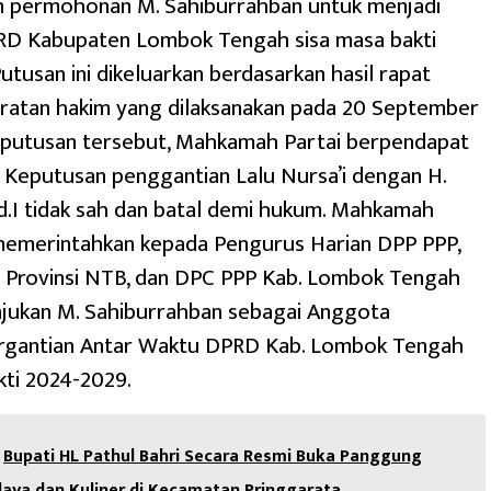
 permohonan M. Sahiburrahban untuk menjadi
D Kabupaten Lombok Tengah sisa masa bakti
utusan ini dikeluarkan berdasarkan hasil rapat
atan hakim yang dilaksanakan pada 20 September
 putusan tersebut, Mahkamah Partai berpendapat
Keputusan penggantian Lalu Nursa’i dengan H.
d.I tidak sah dan batal demi hukum. Mahkamah
 memerintahkan kepada Pengurus Harian DPP PPP,
Provinsi NTB, dan DPC PPP Kab. Lombok Tengah
jukan M. Sahiburrahban sebagai Anggota
Pergantian Antar Waktu DPRD Kab. Lombok Tengah
kti 2024-2029.
Bupati HL Pathul Bahri Secara Resmi Buka Panggung
daya dan Kuliner di Kecamatan Pringgarata