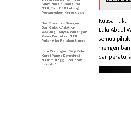
Kuat Pimpin Demokrat
NTB, Tapi DPC Loteng
Pertanyakan Keseriusan
Kuasa hukum 
Dari Surau ke Senayan,
Lalu Abdul W
Dari Gubuk Adat ke
Gedung Rakyat. Winengan
semua pihak
Bawa Demokrat NTB
Pulang ke Pelukan Umat
mengemban a
Lalu Winengan Siap Rebut
dan peratura
Kursi Panas Demokrat
NTB: “Tunggu Perintah
Jakarta”