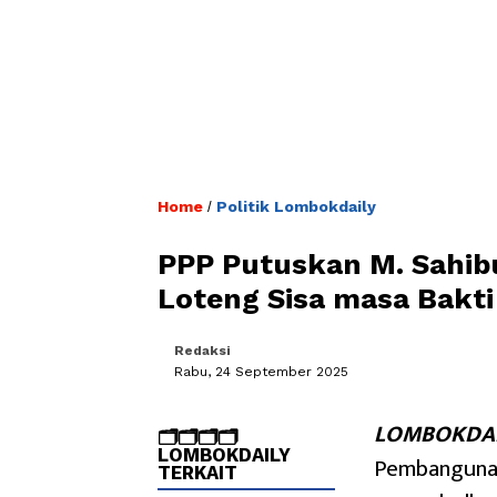
Home
Politik Lombokdaily
/
PPP Putuskan M. Sahib
Loteng Sisa masa Bakt
Redaksi
Rabu, 24 September 2025
LOMBOKDAI
🗂️🗂️🗂️🗂️
LOMBOKDAILY
Pembangunan
TERKAIT