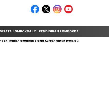
WISATA LOMBOKDAILY
PENDIDIKAN LOMBOKDAILY
POLEMIK LOM
ok Tengah Salurkan 6 Sapi Kurban untuk Desa Sumber Mata Air