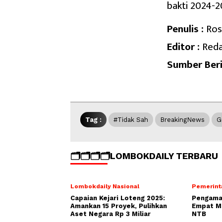
bakti 2024-2
Penulis :
Ros
Editor :
Reda
Sumber Beri
Tag :
#Tidak Sah
BreakingNews
G
🗂️🗂️🗂️🗂️LOMBOKDAILY TERBARU
Lombokdaily Nasional
Pemerint
Capaian Kejari Loteng 2025:
Pengamat
Amankan 15 Proyek, Pulihkan
Empat Mo
Aset Negara Rp 3 Miliar
NTB