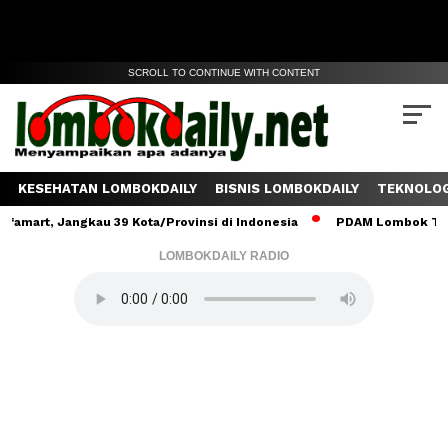
SCROLL TO CONTINUE WITH CONTENT
KESEHATAN LOMBOKDAILY
BISNIS LOMBOKDAILY
TEKNOLOG
, Jangkau 39 Kota/Provinsi di Indonesia
PDAM Lombok Tengah Salu
LOMBOKDAILY RADIO