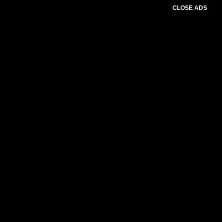
CLOSE ADS
Baca Juga :
Wahyudi, Anggota DPRD Lombok
Tengah Turun Tangan Perbaiki Jalan Rusak di
Desa Persiapan Peseng