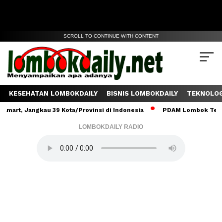
SCROLL TO CONTINUE WITH CONTENT
KESEHATAN LOMBOKDAILY
BISNIS LOMBOKDAILY
TEKNOLOG
angkau 39 Kota/Provinsi di Indonesia
PDAM Lombok Tengah Salurk
LOMBOKDAILY RADIO