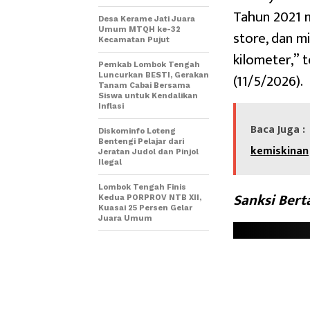
Tahun 2021 
Desa Kerame Jati Juara
Umum MTQH ke-32
store, dan m
Kecamatan Pujut
kilometer,” 
Pemkab Lombok Tengah
(11/5/2026).
Luncurkan BESTI, Gerakan
Tanam Cabai Bersama
Siswa untuk Kendalikan
Inflasi
Baca Juga :
Diskominfo Loteng
Bentengi Pelajar dari
kemiskinan
Jeratan Judol dan Pinjol
Ilegal
Lombok Tengah Finis
Sanksi Ber
Kedua PORPROV NTB XII,
Kuasai 25 Persen Gelar
Juara Umum