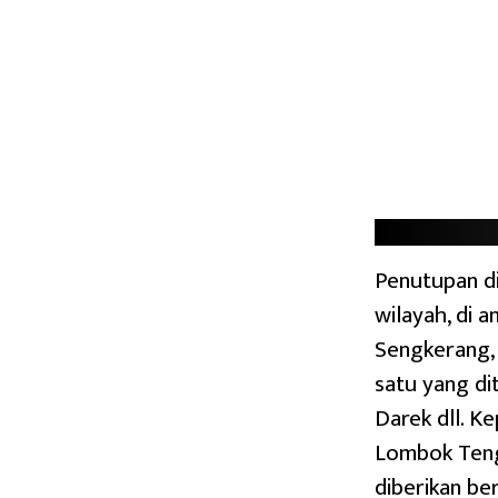
Penutupan di
wilayah, di 
Sengkerang, 
satu yang di
Darek dll. K
Lombok Teng
diberikan be