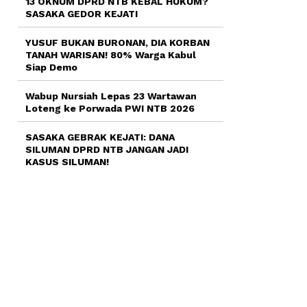
13 OKNUM DPRD NTB KEBAL HUKUM?
SASAKA GEDOR KEJATI
YUSUF BUKAN BURONAN, DIA KORBAN
TANAH WARISAN! 80% Warga Kabul
Siap Demo
Wabup Nursiah Lepas 23 Wartawan
Loteng ke Porwada PWI NTB 2026
SASAKA GEBRAK KEJATI: DANA
SILUMAN DPRD NTB JANGAN JADI
KASUS SILUMAN!