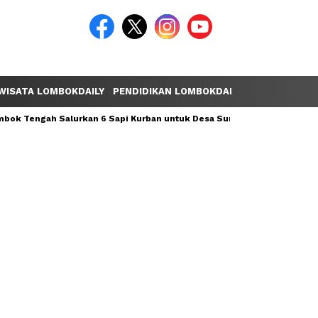
WISATA LOMBOKDAILY
PENDIDIKAN LOMBOKDAILY
POLEMIK LOM
ok Tengah Salurkan 6 Sapi Kurban untuk Desa Sumber Mata Air