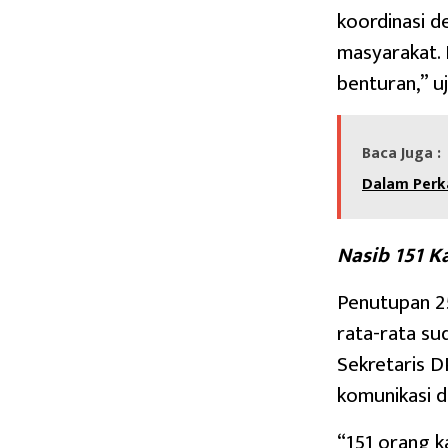
koordinasi d
masyarakat. 
benturan,” u
Baca Juga :
Dalam Perk
Nasib 151 K
Penutupan 25
rata-rata s
Sekretaris 
komunikasi d
“151 orang k