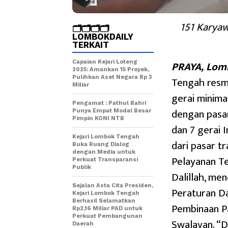
151 Karya
🗂️🗂️🗂️🗂️
LOMBOKDAILY
TERKAIT
PRAYA, Lom
Capaian Kejari Loteng
2025: Amankan 15 Proyek,
Pulihkan Aset Negara Rp 3
Tengah resm
Miliar
gerai minima
Pengamat : Pathul Bahri
dengan pasar
Punya Empat Modal Besar
Pimpin KONI NTB
dan 7 gerai 
Kejari Lombok Tengah
dari pasar t
Buka Ruang Dialog
dengan Media untuk
Pelayanan T
Perkuat Transparansi
Publik
Dalillah, me
Sejalan Asta Cita Presiden,
Peraturan D
Kejari Lombok Tengah
Berhasil Selamatkan
Pembinaan Pa
Rp2,16 Miliar PAD untuk
Perkuat Pembangunan
Swalayan. “D
Daerah