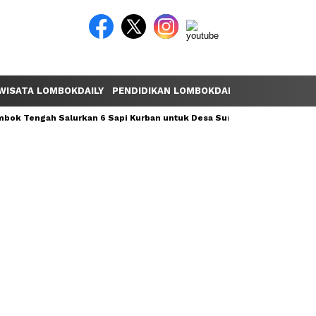
WISATA LOMBOKDAILY
PENDIDIKAN LOMBOKDAILY
POLEMIK LOM
ok Tengah Salurkan 6 Sapi Kurban untuk Desa Sumber Mata Air