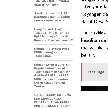
TANTANG BALIK: “MANA
Liter yang l
SERTIFIKATMU?”
Kayangan da
Sasaka Nusantara NTB:
Kepemimpinan Gubernur
Barat Desa 
Dinilai Belum Objektif
Uang Parkir Loteng
Hal itu dila
Tembus Rp1,6 Miliar, Tapi
Rp1,5 Miliarnya Cuma dari
kesulitan da
Bandara. Sisanya Kemana?
masyarakat 
Ketum ARB: Proyek Pokir
DPRD Loteng Harus
bersih.
Transparan
Dugaan Korupsi BGN : Ex
Kepala Badan Disebut
Baca Juga :
Terima Rp1 Miliar per Hari
dari Jual Beli Titik SPPG
MBG, Sasaka Nusantara
Desak Kejagung Usut
Tuntas
GADUH REKRUTMEN BPS:
LSM LIDIK BONGKAR
DUGAAN TITIPAN KADER
PKB DI SENSUS EKONOMI