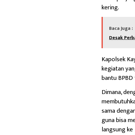
kering.
Baca Juga :
Desak Perb
Kapolsek Ka
kegiatan yan
bantu BPBD t
Dimana, den
membutuhkan 
sama dengan
guna bisa m
langsung ke