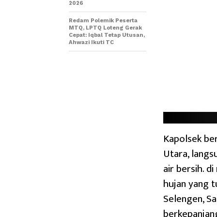
2026
Redam Polemik Peserta
MTQ, LPTQ Loteng Gerak
Cepat: Iqbal Tetap Utusan,
Ahwazi Ikuti TC
Kapolsek be
Utara, langs
air bersih. 
hujan yang t
Selengen, Sa
berkepanjang