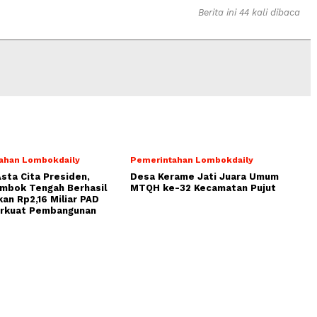
Berita ini 44 kali dibaca
ahan Lombokdaily
Pemerintahan Lombokdaily
Asta Cita Presiden,
Desa Kerame Jati Juara Umum
ombok Tengah Berhasil
MTQH ke-32 Kecamatan Pujut
an Rp2,16 Miliar PAD
erkuat Pembangunan