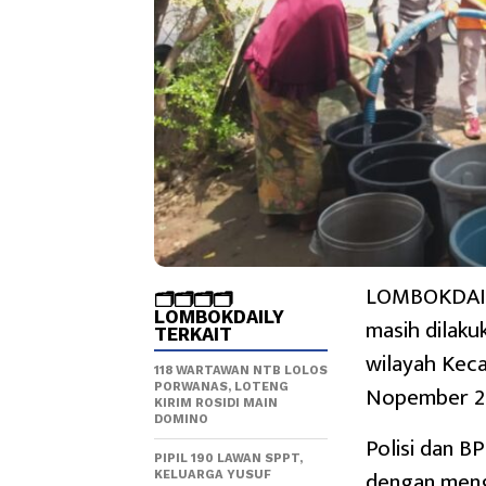
LOMBOKDAILY
🗂️🗂️🗂️🗂️
LOMBOKDAILY
masih dilakuk
TERKAIT
wilayah Kec
118 WARTAWAN NTB LOLOS
Nopember 2
PORWANAS, LOTENG
KIRIM ROSIDI MAIN
DOMINO
Polisi dan B
PIPIL 190 LAWAN SPPT,
dengan meng
KELUARGA YUSUF