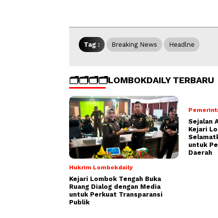
Tag :
Breaking News
Headlne
🗂️🗂️🗂️🗂️LOMBOKDAILY TERBARU
Pemerint
Sejalan 
Kejari L
Selamatk
untuk P
Daerah
Hukrim Lombokdaily
Kejari Lombok Tengah Buka
Ruang Dialog dengan Media
untuk Perkuat Transparansi
Publik