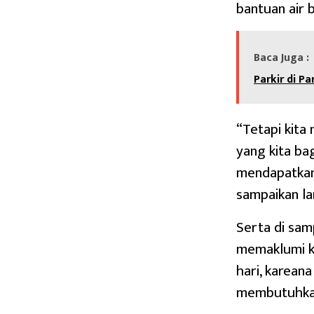
bantuan air 
Baca Juga :
Parkir di Pa
“Tetapi kita
yang kita ba
mendapatkan 
sampaikan la
Serta di sam
memaklumi ke
hari, karean
membutuhkan