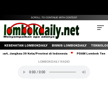
SCROLL TO CONTINUE WITH CONTENT
KESEHATAN LOMBOKDAILY
BISNIS LOMBOKDAILY
TEKNOLOG
ngkau 39 Kota/Provinsi di Indonesia
PDAM Lombok Tengah Salurka
LOMBOKDAILY RADIO