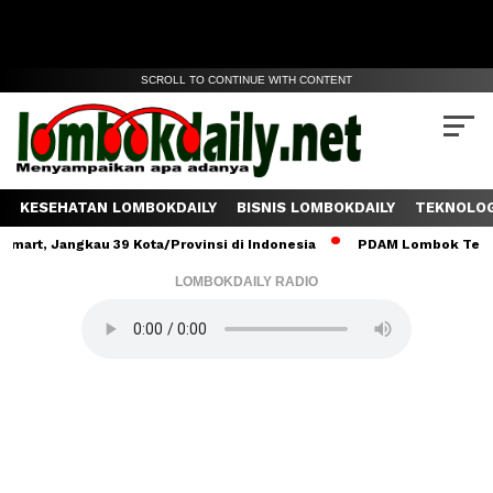
SCROLL TO CONTINUE WITH CONTENT
KESEHATAN LOMBOKDAILY
BISNIS LOMBOKDAILY
TEKNOLOG
Jangkau 39 Kota/Provinsi di Indonesia
PDAM Lombok Tengah Salur
LOMBOKDAILY RADIO