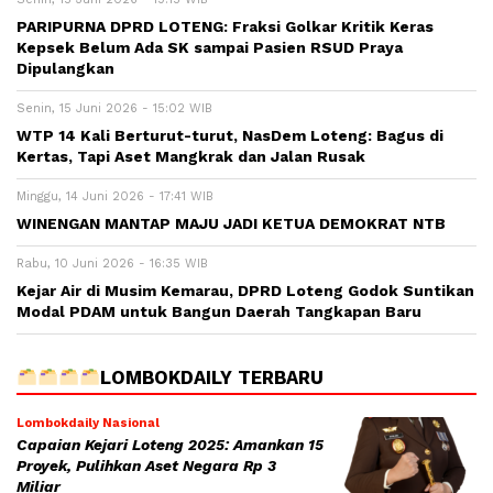
PARIPURNA DPRD LOTENG: Fraksi Golkar Kritik Keras
Kepsek Belum Ada SK sampai Pasien RSUD Praya
Dipulangkan
Senin, 15 Juni 2026 - 15:02 WIB
WTP 14 Kali Berturut-turut, NasDem Loteng: Bagus di
Kertas, Tapi Aset Mangkrak dan Jalan Rusak
Minggu, 14 Juni 2026 - 17:41 WIB
WINENGAN MANTAP MAJU JADI KETUA DEMOKRAT NTB
Rabu, 10 Juni 2026 - 16:35 WIB
Kejar Air di Musim Kemarau, DPRD Loteng Godok Suntikan
Modal PDAM untuk Bangun Daerah Tangkapan Baru
LOMBOKDAILY TERBARU
Lombokdaily Nasional
Capaian Kejari Loteng 2025: Amankan 15
Proyek, Pulihkan Aset Negara Rp 3
Miliar