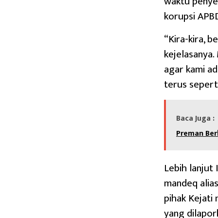
waktu penyel
korupsi APB
“Kira-kira, 
kejelasanya. 
agar kami ad
terus seperti 
Baca Juga :
Preman Ber
Lebih lanjut
mandeq alias
pihak Kejati
yang dilapor