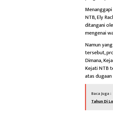
Menanggapi h
NTB, Ely Ra
ditangani ol
mengenai wa
Namun yang p
tersebut, pr
Dimana, Kej
Kejati NTB t
atas dugaan 
Baca Juga :
Tahun Di L