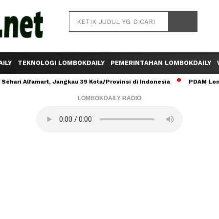
ILY
TEKNOLOGI LOMBOKDAILY
PEMERINTAHAN LOMBOKDAILY
ehari Alfamart, Jangkau 39 Kota/Provinsi di Indonesia
PDAM Lomb
LOMBOKDAILY RADIO
Baca Juga :
50 Orang Anggota DPRD Terpilih
Dilantik Rabu 28 Agustus 2024