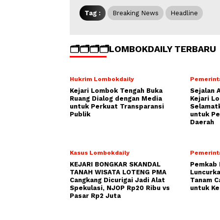
Tag :
Breaking News
Headline
🗂️🗂️🗂️🗂️LOMBOKDAILY TERBARU
Hukrim Lombokdaily
Pemerint
Kejari Lombok Tengah Buka
Sejalan 
Ruang Dialog dengan Media
Kejari L
untuk Perkuat Transparansi
Selamatk
Publik
untuk P
Daerah
Kasus Lombokdaily
Pemerint
KEJARI BONGKAR SKANDAL
Pemkab 
TANAH WISATA LOTENG PMA
Luncurka
Cangkang Dicurigai Jadi Alat
Tanam C
Spekulasi, NJOP Rp20 Ribu vs
untuk Ke
Pasar Rp2 Juta