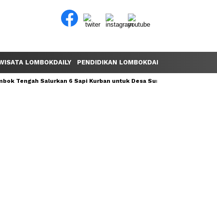
WISATA LOMBOKDAILY
PENDIDIKAN LOMBOKDAILY
POLEMIK LOM
ok Tengah Salurkan 6 Sapi Kurban untuk Desa Sumber Mata Air