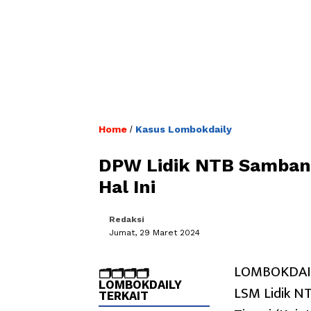
Home
Kasus Lombokdaily
/
DPW Lidik NTB Sambang
Hal Ini
Redaksi
Jumat, 29 Maret 2024
LOMBOKDAIL
🗂️🗂️🗂️🗂️
LOMBOKDAILY
LSM Lidik NT
TERKAIT