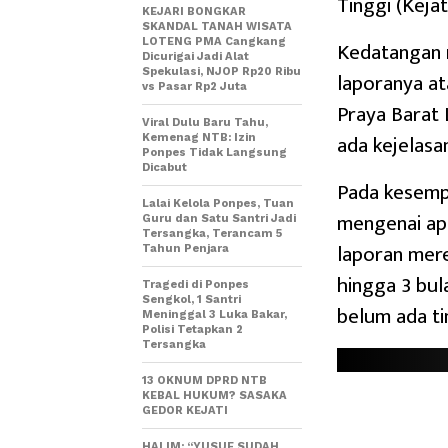
Tinggi (Keja
KEJARI BONGKAR
SKANDAL TANAH WISATA
LOTENG PMA Cangkang
Kedatangan 
Dicurigai Jadi Alat
Spekulasi, NJOP Rp20 Ribu
laporanya a
vs Pasar Rp2 Juta
Praya Barat
Viral Dulu Baru Tahu,
ada kejelasa
Kemenag NTB: Izin
Ponpes Tidak Langsung
Dicabut
Pada kesemp
Lalai Kelola Ponpes, Tuan
mengenai apa
Guru dan Satu Santri Jadi
Tersangka, Terancam 5
laporan mere
Tahun Penjara
hingga 3 bula
Tragedi di Ponpes
Sengkol, 1 Santri
belum ada ti
Meninggal 3 Luka Bakar,
Polisi Tetapkan 2
Tersangka
13 OKNUM DPRD NTB
KEBAL HUKUM? SASAKA
GEDOR KEJATI
HALIM: “YUSUF SUDAH