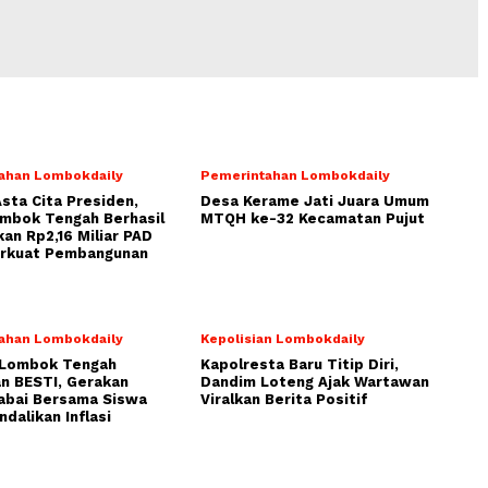
ahan Lombokdaily
Pemerintahan Lombokdaily
Asta Cita Presiden,
Desa Kerame Jati Juara Umum
ombok Tengah Berhasil
MTQH ke-32 Kecamatan Pujut
an Rp2,16 Miliar PAD
erkuat Pembangunan
ahan Lombokdaily
Kepolisian Lombokdaily
Lombok Tengah
Kapolresta Baru Titip Diri,
n BESTI, Gerakan
Dandim Loteng Ajak Wartawan
abai Bersama Siswa
Viralkan Berita Positif
ndalikan Inflasi