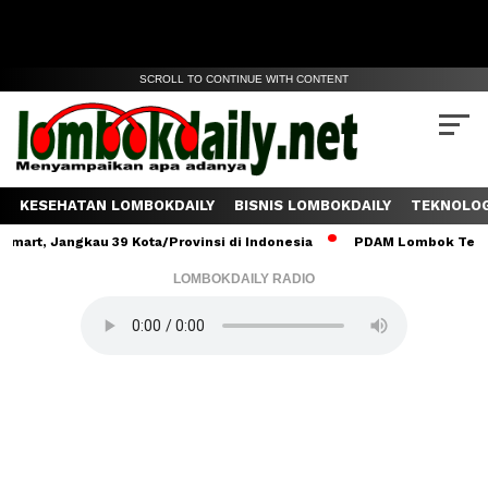
SCROLL TO CONTINUE WITH CONTENT
KESEHATAN LOMBOKDAILY
BISNIS LOMBOKDAILY
TEKNOLOG
angkau 39 Kota/Provinsi di Indonesia
PDAM Lombok Tengah Salurk
LOMBOKDAILY RADIO