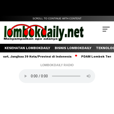
SCROLL TO CONTINUE WITH CONTENT
KESEHATAN LOMBOKDAILY
BISNIS LOMBOKDAILY
TEKNOLOG
au 39 Kota/Provinsi di Indonesia
PDAM Lombok Tengah Salurkan 6
LOMBOKDAILY RADIO