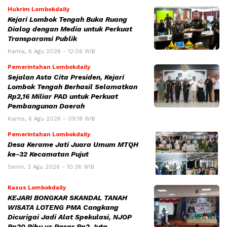
Hukrim Lombokdaily
Kejari Lombok Tengah Buka Ruang
Dialog dengan Media untuk Perkuat
Transparansi Publik
Kamis, 6 Agu 2026 - 12:06 WIB
Pemerintahan Lombokdaily
Sejalan Asta Cita Presiden, Kejari
Lombok Tengah Berhasil Selamatkan
Rp2,16 Miliar PAD untuk Perkuat
Pembangunan Daerah
Kamis, 6 Agu 2026 - 09:18 WIB
Pemerintahan Lombokdaily
Desa Kerame Jati Juara Umum MTQH
ke-32 Kecamatan Pujut
Senin, 3 Agu 2026 - 10:36 WIB
Kasus Lombokdaily
KEJARI BONGKAR SKANDAL TANAH
WISATA LOTENG PMA Cangkang
Dicurigai Jadi Alat Spekulasi, NJOP
Rp20 Ribu vs Pasar Rp2 Juta