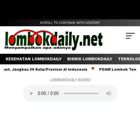
SCROLL TO CONTINUE WITH CONTENT
KESEHATAN LOMBOKDAILY
BISNIS LOMBOKDAILY
TEKNOLOG
ngkau 39 Kota/Provinsi di Indonesia
PDAM Lombok Tengah Salurka
LOMBOKDAILY RADIO