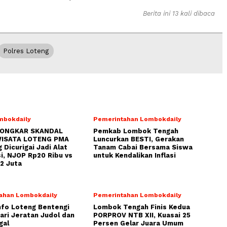
Berita ini 13 kali dibaca
Polres Loteng
mbokdaily
Pemerintahan Lombokdaily
BONGKAR SKANDAL
Pemkab Lombok Tengah
ISATA LOTENG PMA
Luncurkan BESTI, Gerakan
 Dicurigai Jadi Alat
Tanam Cabai Bersama Siswa
i, NJOP Rp20 Ribu vs
untuk Kendalikan Inflasi
2 Juta
ahan Lombokdaily
Pemerintahan Lombokdaily
fo Loteng Bentengi
Lombok Tengah Finis Kedua
dari Jeratan Judol dan
PORPROV NTB XII, Kuasai 25
gal
Persen Gelar Juara Umum