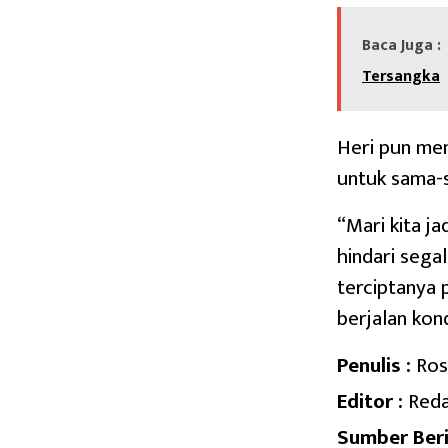
Baca Juga :
Tersangka
Heri pun me
untuk sama-
“Mari kita ja
hindari sega
terciptanya 
berjalan kon
Penulis :
Ros
Editor :
Reda
Sumber Beri