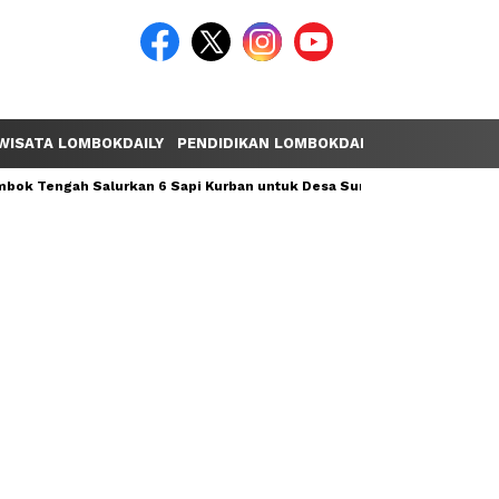
WISATA LOMBOKDAILY
PENDIDIKAN LOMBOKDAILY
POLEMIK LOM
ok Tengah Salurkan 6 Sapi Kurban untuk Desa Sumber Mata Air