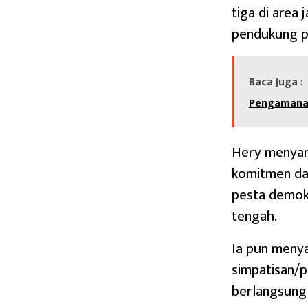
tiga di area 
pendukung pa
Baca Juga :
Pengamanan
Hery menyam
komitmen da
pesta demokr
tengah.
Ia pun menya
simpatisan/
berlangsung