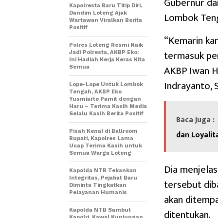
Gubernur da
Kapolresta Baru Titip Diri,
Lombok Ten
Dandim Loteng Ajak
Wartawan Viralkan Berita
Positif
“Kemarin kam
Polres Loteng Resmi Naik
termasuk per
Jadi Polresta, AKBP Eko:
Ini Hadiah Kerja Keras Kita
AKBP Iwan H
Semua
Indrayanto, 
Lope-Lope Untuk Lombok
Tengah, AKBP Eko
Yusmiarto Pamit dengan
Haru – Terima Kasih Media
Selalu Kasih Berita Positif
Baca Juga :
Pisah Kenal di Ballroom
dan Loyali
Bupati, Kapolres Lama
Ucap Terima Kasih untuk
Semua Warga Loteng
Dia menjelas
Kapolda NTB Tekankan
Integritas, Pejabat Baru
tersebut diba
Diminta Tingkatkan
Pelayanan Humanis
akan ditemp
ditentukan.
Kapolda NTB Sambut
Kapolri, Kawal Kunjungan