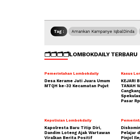
Tag :
Amankan Kampanye IqbalDinda
🗂️🗂️🗂️🗂️LOMBOKDAILY TERBARU
Pemerintahan Lombokdaily
Kasus Lo
Desa Kerame Jati Juara Umum
KEJARI 
MTQH ke-32 Kecamatan Pujut
TANAH W
Cangkang
Spekulas
Pasar Rp
Kepolisian Lombokdaily
Pemerint
Kapolresta Baru Titip Diri,
Diskomin
Dandim Loteng Ajak Wartawan
Pelajar 
Viralkan Berita Positif
Pinjol Ile