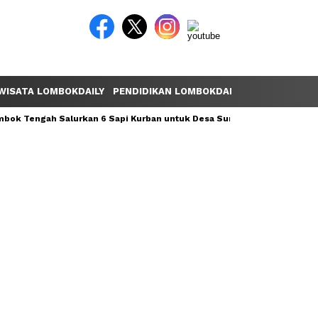
WISATA LOMBOKDAILY
PENDIDIKAN LOMBOKDAILY
POLEMIK LOM
ok Tengah Salurkan 6 Sapi Kurban untuk Desa Sumber Mata Air