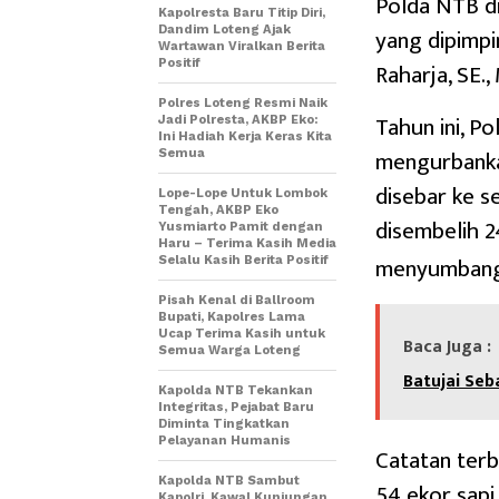
Polda NTB d
Kapolresta Baru Titip Diri,
yang dipimpi
Dandim Loteng Ajak
Wartawan Viralkan Berita
Positif
Raharja, SE.,
Polres Loteng Resmi Naik
Tahun ini, P
Jadi Polresta, AKBP Eko:
Ini Hadiah Kerja Keras Kita
mengurbankan
Semua
disebar ke s
Lope-Lope Untuk Lombok
Tengah, AKBP Eko
disembelih 2
Yusmiarto Pamit dengan
Haru – Terima Kasih Media
menyumbang 
Selalu Kasih Berita Positif
Pisah Kenal di Ballroom
Bupati, Kapolres Lama
Ucap Terima Kasih untuk
Baca Juga :
Semua Warga Loteng
Batujai Se
Kapolda NTB Tekankan
Integritas, Pejabat Baru
Diminta Tingkatkan
Pelayanan Humanis
Catatan ter
Kapolda NTB Sambut
54 ekor sapi
Kapolri, Kawal Kunjungan