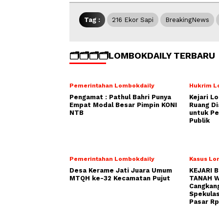
Tag :
216 Ekor Sapi
BreakingNews
🗂️🗂️🗂️🗂️LOMBOKDAILY TERBARU
Pemerintahan Lombokdaily
Hukrim L
Pengamat : Pathul Bahri Punya
Kejari L
Empat Modal Besar Pimpin KONI
Ruang Di
NTB
untuk Pe
Publik
Pemerintahan Lombokdaily
Kasus Lo
Desa Kerame Jati Juara Umum
KEJARI 
MTQH ke-32 Kecamatan Pujut
TANAH W
Cangkang
Spekulas
Pasar Rp