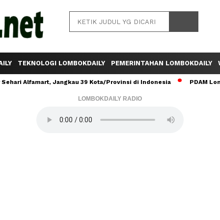
ILY
TEKNOLOGI LOMBOKDAILY
PEMERINTAHAN LOMBOKDAILY
ehari Alfamart, Jangkau 39 Kota/Provinsi di Indonesia
PDAM Lomb
LOMBOKDAILY RADIO
Baca Juga :
Polres Lombok Tengah Tegaskan
Komitmen Penegakan Hukum dan
Transparansi, Isu "Tebus Kasus" Bandar
Narkoba Tidak Terbukti