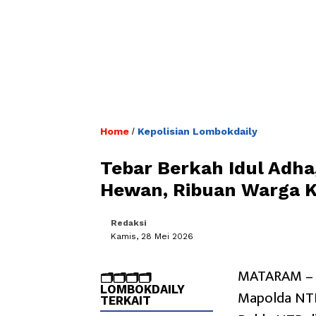
Home
Kepolisian Lombokdaily
/
Tebar Berkah Idul Adha
Hewan, Ribuan Warga K
Redaksi
Kamis, 28 Mei 2026
MATARAM – S
🗂️🗂️🗂️🗂️
LOMBOKDAILY
Mapolda NTB.
TERKAIT