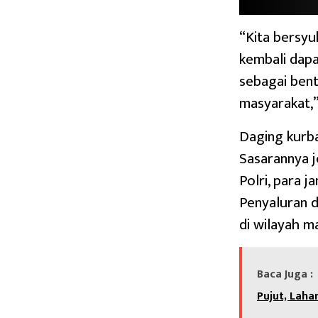
“Kita bersyu
kembali dap
sebagai bent
masyarakat,” 
Daging kurba
Sasarannya j
Polri, para 
Penyaluran d
di wilayah m
Baca Juga :
Pujut, Lah