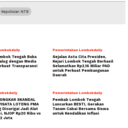
Kepolisian NTB
ombokdaily
Pemerintahan Lombokdaily
ombok Tengah Buka
Sejalan Asta Cita Presiden,
alog dengan Media
Kejari Lombok Tengah Berhasil
rkuat Transparansi
Selamatkan Rp2,16 Miliar PAD
untuk Perkuat Pembangunan
Daerah
mbokdaily
Pemerintahan Lombokdaily
BONGKAR SKANDAL
Pemkab Lombok Tengah
ISATA LOTENG PMA
Luncurkan BESTI, Gerakan
 Dicurigai Jadi Alat
Tanam Cabai Bersama Siswa
i, NJOP Rp20 Ribu vs
untuk Kendalikan Inflasi
2 Juta