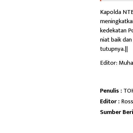
Kapolda NTB
meningkatkan
kedekatan P
niat baik dan
tutupnya.||
Editor: Muh
Penulis :
TO
Editor :
Ross
Sumber Beri