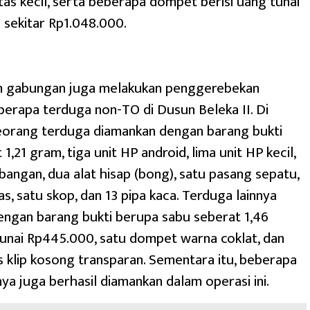
 tas kecil, serta beberapa dompet berisi uang tunai
 sekitar Rp1.048.000.
tim gabungan juga melakukan penggerebekan
erapa terduga non-TO di Dusun Beleka II. Di
seorang terduga diamankan dengan barang bukti
1,21 gram, tiga unit HP android, lima unit HP kecil,
mbangan, dua alat hisap (bong), satu pasang sepatu,
s, satu skop, dan 13 pipa kaca. Terduga lainnya
ngan barang bukti berupa sabu seberat 1,46
unai Rp445.000, satu dompet warna coklat, dan
 klip kosong transparan. Sementara itu, beberapa
nya juga berhasil diamankan dalam operasi ini.