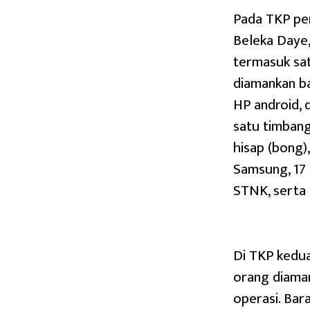
Pada TKP per
Beleka Daye
termasuk sat
diamankan ba
HP android, 
satu timbang
hisap (bong)
Samsung, 17 
STNK, serta
Di TKP kedua,
orang diama
operasi. Bar