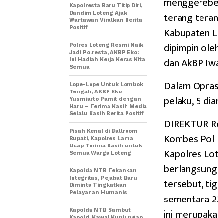
menggerebek
Kapolresta Baru Titip Diri,
terang teran
Dandim Loteng Ajak
Wartawan Viralkan Berita
Positif
Kabupaten Lo
dipimpin ole
Polres Loteng Resmi Naik
Jadi Polresta, AKBP Eko:
dan AkBP Iw
Ini Hadiah Kerja Keras Kita
Semua
Dalam Opras
Lope-Lope Untuk Lombok
Tengah, AKBP Eko
pelaku, 5 di
Yusmiarto Pamit dengan
Haru – Terima Kasih Media
Selalu Kasih Berita Positif
DIREKTUR Re
Pisah Kenal di Ballroom
Kombes Pol 
Bupati, Kapolres Lama
Ucap Terima Kasih untuk
Kapolres Lot
Semua Warga Loteng
berlangsung 
Kapolda NTB Tekankan
Integritas, Pejabat Baru
tersebut, ti
Diminta Tingkatkan
Pelayanan Humanis
sementara 22
ini merupak
Kapolda NTB Sambut
Kapolri, Kawal Kunjungan