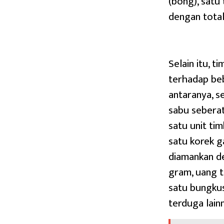
(bong), satu
dengan total
Selain itu, 
terhadap beb
antaranya, 
sabu seberat 
satu unit ti
satu korek ga
diamankan de
gram, uang t
satu bungkus
terduga lain