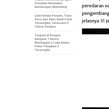
peredaran na
Presiden Resmikan
Bendungan Meninting
pengembanga
Lalai Kelola Ponpes, Tuan
jelasnya 31 J
Guru dan Satu Santri Jadi
Tersangka, Terancam 5
Tahun Penjara
Tragedi di Ponpes
Sengkol, 1 Santri
Meninggal 3 Luka Bakar,
Polisi Tetapkan 2
Tersangka