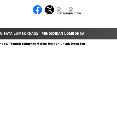
WISATA LOMBOKDAILY
PENDIDIKAN LOMBOKDAILY
POLEMIK LOM
ok Tengah Salurkan 6 Sapi Kurban untuk Desa Sumber Mata Air