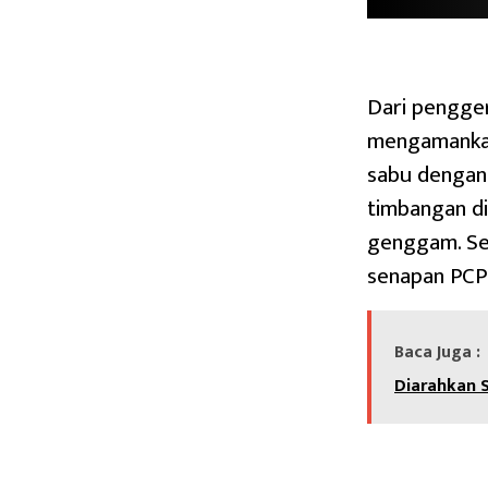
Dari pengger
mengamankan 
sabu dengan t
timbangan di
genggam. Sel
senapan PCP 
Baca Juga :
Diarahkan S