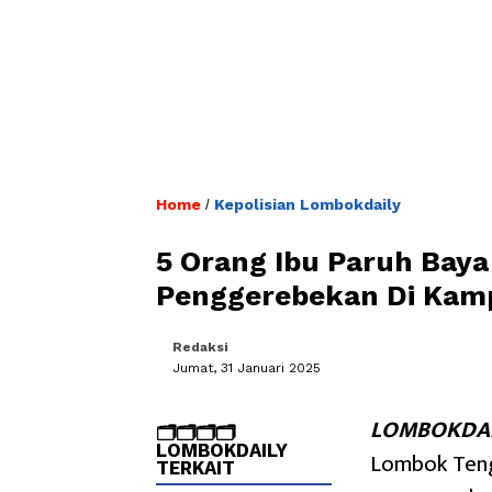
Home
Kepolisian Lombokdaily
/
5 Orang Ibu Paruh Bay
Penggerebekan Di Ka
Redaksi
Jumat, 31 Januari 2025
LOMBOKDAI
🗂️🗂️🗂️🗂️
LOMBOKDAILY
Lombok Teng
TERKAIT