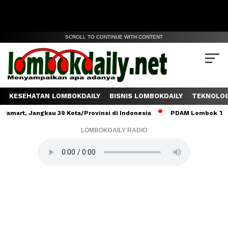
SCROLL TO CONTINUE WITH CONTENT
KESEHATAN LOMBOKDAILY
BISNIS LOMBOKDAILY
TEKNOLOG
 Jangkau 39 Kota/Provinsi di Indonesia
PDAM Lombok Tengah Salu
LOMBOKDAILY RADIO