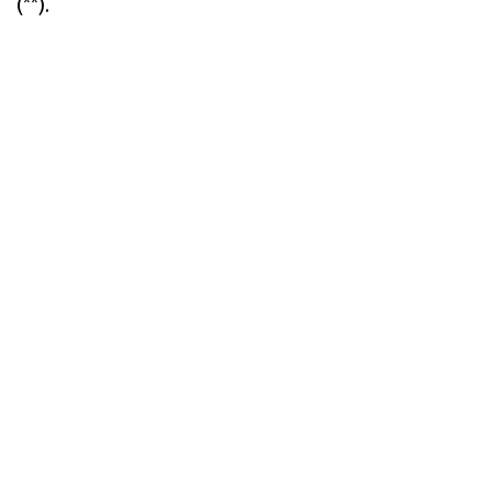
(**).