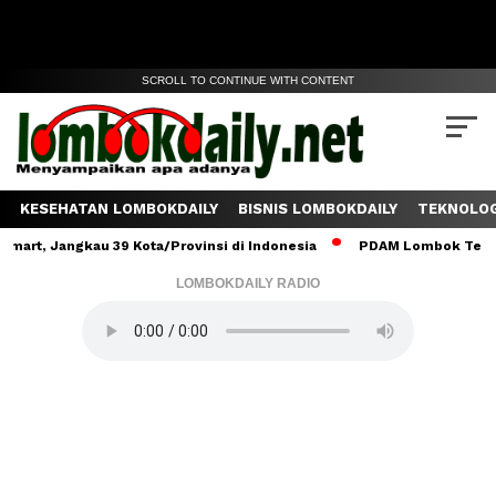
SCROLL TO CONTINUE WITH CONTENT
KESEHATAN LOMBOKDAILY
BISNIS LOMBOKDAILY
TEKNOLOG
angkau 39 Kota/Provinsi di Indonesia
PDAM Lombok Tengah Salurk
LOMBOKDAILY RADIO