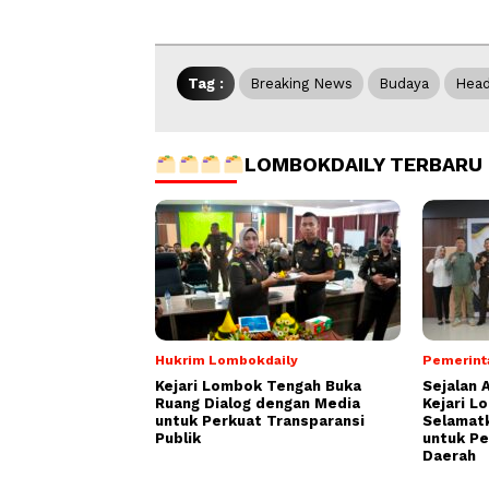
Tag :
Breaking News
Budaya
Head
LOMBOKDAILY TERBARU
Hukrim Lombokdaily
Pemerint
Kejari Lombok Tengah Buka
Sejalan 
Ruang Dialog dengan Media
Kejari L
untuk Perkuat Transparansi
Selamatk
Publik
untuk P
Daerah