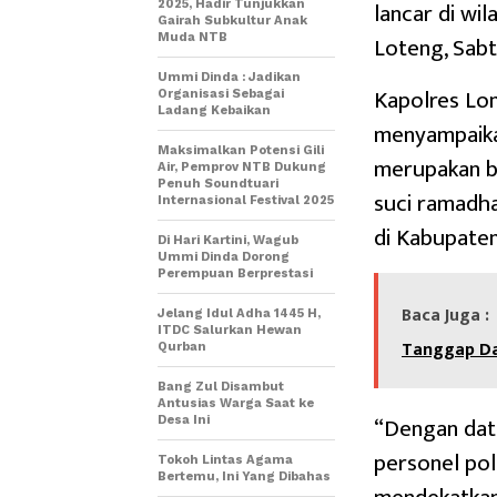
lancar di wi
2025, Hadir Tunjukkan
Gairah Subkultur Anak
Loteng, Sabt
Muda NTB
Ummi Dinda : Jadikan
Kapolres Lo
Organisasi Sebagai
Ladang Kebaikan
menyampaika
Maksimalkan Potensi Gili
merupakan b
Air, Pemprov NTB Dukung
Penuh Soundtuari
suci ramadh
Internasional Festival 2025
di Kabupate
Di Hari Kartini, Wagub
Ummi Dinda Dorong
Perempuan Berprestasi
Baca Juga :
Jelang Idul Adha 1445 H,
ITDC Salurkan Hewan
Tanggap Da
Qurban
Bang Zul Disambut
Antusias Warga Saat ke
“Dengan dat
Desa Ini
personel po
Tokoh Lintas Agama
Bertemu, Ini Yang Dibahas