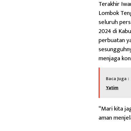
Terakhir Iw
Lombok Ten
seluruh per
2024 di Kab
perbuatan ya
sesungguhny
menjaga kon
Baca Juga :
Yatim
“Mari kita j
aman menjela