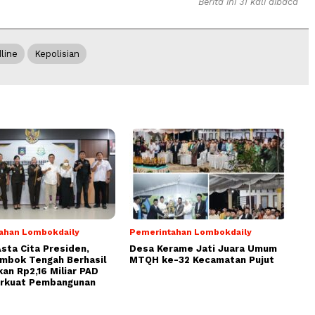
Berita ini 31 kali dibaca
line
Kepolisian
ahan Lombokdaily
Pemerintahan Lombokdaily
Asta Cita Presiden,
Desa Kerame Jati Juara Umum
ombok Tengah Berhasil
MTQH ke-32 Kecamatan Pujut
an Rp2,16 Miliar PAD
erkuat Pembangunan