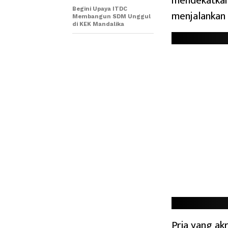
mendekatkan 
Begini Upaya ITDC
menjalankan i
Membangun SDM Unggul
di KEK Mandalika
Pria yang ak