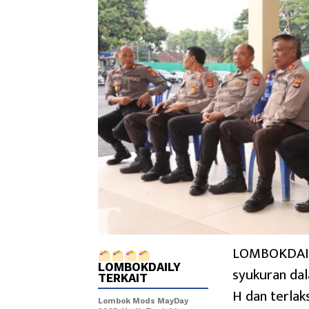
LOMBOKDAIL
LOMBOKDAILY
syukuran da
TERKAIT
H dan terla
Lombok Mods MayDay