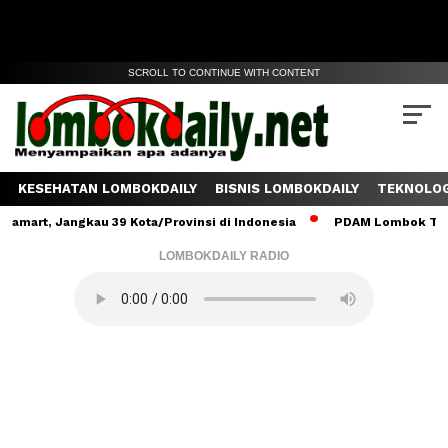
SCROLL TO CONTINUE WITH CONTENT
KESEHATAN LOMBOKDAILY
BISNIS LOMBOKDAILY
TEKNOLOG
 Jangkau 39 Kota/Provinsi di Indonesia
PDAM Lombok Tengah Salu
LOMBOKDAILY RADIO