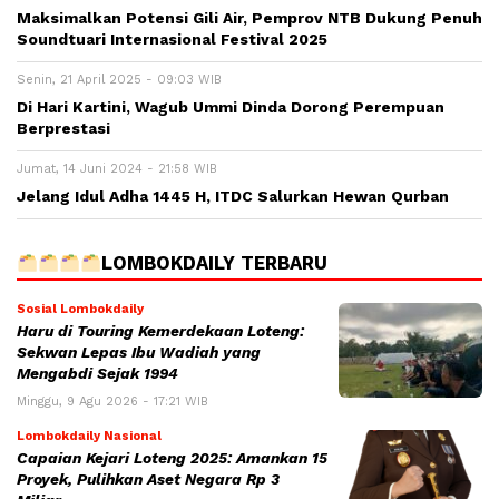
Maksimalkan Potensi Gili Air, Pemprov NTB Dukung Penuh
Soundtuari Internasional Festival 2025
Senin, 21 April 2025 - 09:03 WIB
Di Hari Kartini, Wagub Ummi Dinda Dorong Perempuan
Berprestasi
Jumat, 14 Juni 2024 - 21:58 WIB
Jelang Idul Adha 1445 H, ITDC Salurkan Hewan Qurban
LOMBOKDAILY TERBARU
Sosial Lombokdaily
Haru di Touring Kemerdekaan Loteng:
Sekwan Lepas Ibu Wadiah yang
Mengabdi Sejak 1994
Minggu, 9 Agu 2026 - 17:21 WIB
Lombokdaily Nasional
Capaian Kejari Loteng 2025: Amankan 15
Proyek, Pulihkan Aset Negara Rp 3