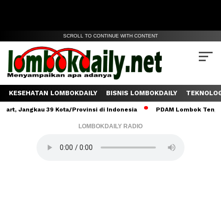
SCROLL TO CONTINUE WITH CONTENT
KESEHATAN LOMBOKDAILY
BISNIS LOMBOKDAILY
TEKNOLOG
ngkau 39 Kota/Provinsi di Indonesia
PDAM Lombok Tengah Salurka
LOMBOKDAILY RADIO