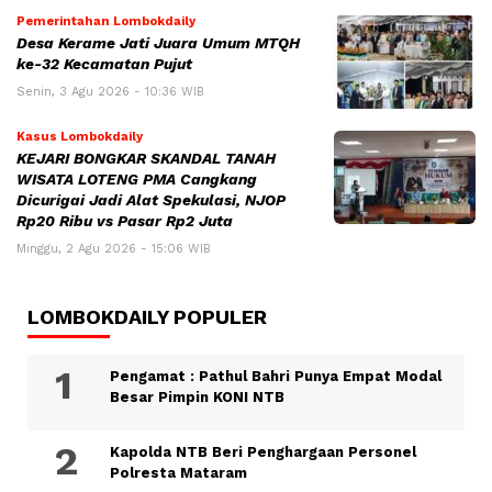
Pemerintahan Lombokdaily
Desa Kerame Jati Juara Umum MTQH
ke-32 Kecamatan Pujut
Senin, 3 Agu 2026 - 10:36 WIB
Kasus Lombokdaily
KEJARI BONGKAR SKANDAL TANAH
WISATA LOTENG PMA Cangkang
Dicurigai Jadi Alat Spekulasi, NJOP
Rp20 Ribu vs Pasar Rp2 Juta
Minggu, 2 Agu 2026 - 15:06 WIB
LOMBOKDAILY POPULER
Pengamat : Pathul Bahri Punya Empat Modal
Besar Pimpin KONI NTB
Kapolda NTB Beri Penghargaan Personel
Polresta Mataram