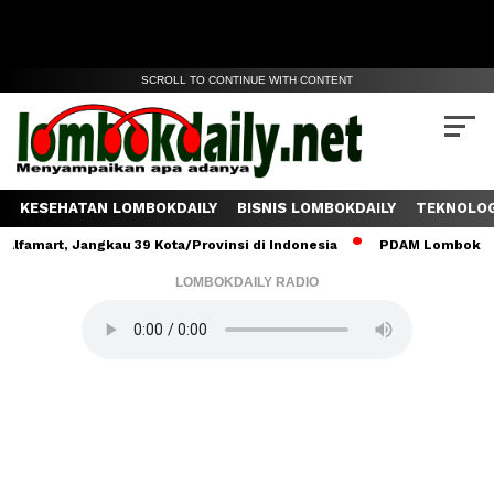
SCROLL TO CONTINUE WITH CONTENT
KESEHATAN LOMBOKDAILY
BISNIS LOMBOKDAILY
TEKNOLOG
, Jangkau 39 Kota/Provinsi di Indonesia
PDAM Lombok Tengah Sal
LOMBOKDAILY RADIO