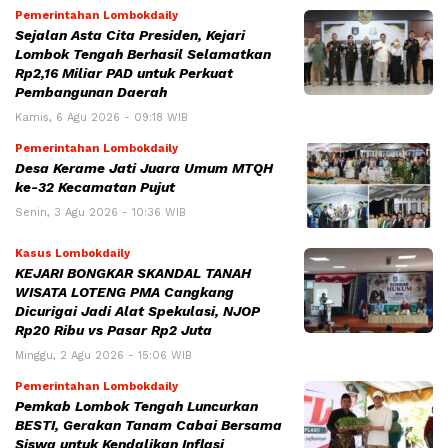
Pemerintahan Lombokdaily
Sejalan Asta Cita Presiden, Kejari
Lombok Tengah Berhasil Selamatkan
Rp2,16 Miliar PAD untuk Perkuat
Pembangunan Daerah
Kamis, 6 Agu 2026 - 09:18 WIB
Pemerintahan Lombokdaily
Desa Kerame Jati Juara Umum MTQH
ke-32 Kecamatan Pujut
Senin, 3 Agu 2026 - 10:36 WIB
Kasus Lombokdaily
KEJARI BONGKAR SKANDAL TANAH
WISATA LOTENG PMA Cangkang
Dicurigai Jadi Alat Spekulasi, NJOP
Rp20 Ribu vs Pasar Rp2 Juta
Minggu, 2 Agu 2026 - 15:06 WIB
Pemerintahan Lombokdaily
Pemkab Lombok Tengah Luncurkan
BESTI, Gerakan Tanam Cabai Bersama
Siswa untuk Kendalikan Inflasi