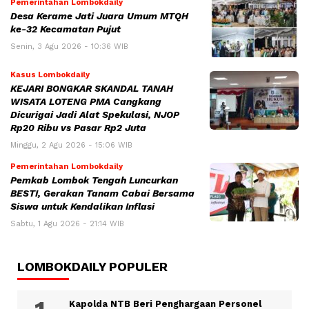
Pemerintahan Lombokdaily
Desa Kerame Jati Juara Umum MTQH
ke-32 Kecamatan Pujut
Senin, 3 Agu 2026 - 10:36 WIB
Kasus Lombokdaily
KEJARI BONGKAR SKANDAL TANAH
WISATA LOTENG PMA Cangkang
Dicurigai Jadi Alat Spekulasi, NJOP
Rp20 Ribu vs Pasar Rp2 Juta
Minggu, 2 Agu 2026 - 15:06 WIB
Pemerintahan Lombokdaily
Pemkab Lombok Tengah Luncurkan
BESTI, Gerakan Tanam Cabai Bersama
Siswa untuk Kendalikan Inflasi
Sabtu, 1 Agu 2026 - 21:14 WIB
LOMBOKDAILY POPULER
Kapolda NTB Beri Penghargaan Personel