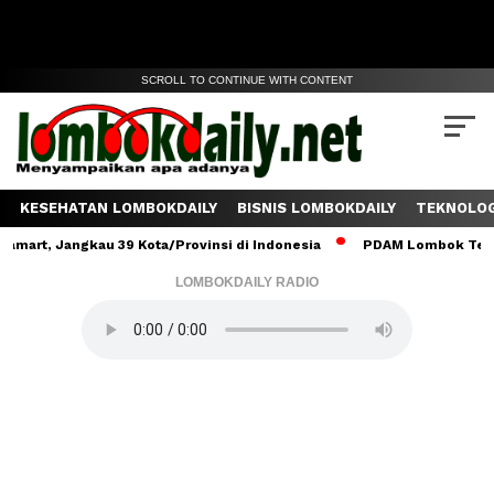
SCROLL TO CONTINUE WITH CONTENT
KESEHATAN LOMBOKDAILY
BISNIS LOMBOKDAILY
TEKNOLOG
ngkau 39 Kota/Provinsi di Indonesia
PDAM Lombok Tengah Salurka
LOMBOKDAILY RADIO