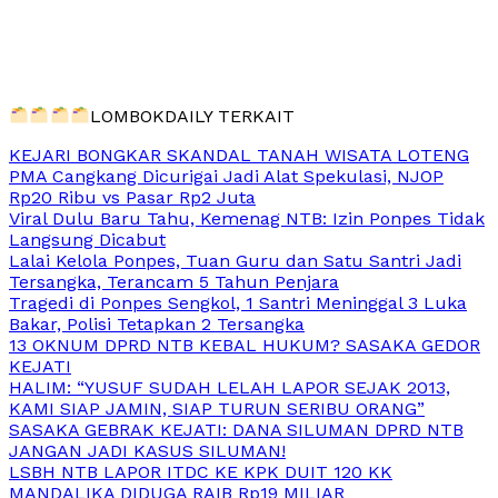
LOMBOKDAILY TERKAIT
KEJARI BONGKAR SKANDAL TANAH WISATA LOTENG
PMA Cangkang Dicurigai Jadi Alat Spekulasi, NJOP
Rp20 Ribu vs Pasar Rp2 Juta
Viral Dulu Baru Tahu, Kemenag NTB: Izin Ponpes Tidak
Langsung Dicabut
Lalai Kelola Ponpes, Tuan Guru dan Satu Santri Jadi
Tersangka, Terancam 5 Tahun Penjara
Tragedi di Ponpes Sengkol, 1 Santri Meninggal 3 Luka
Bakar, Polisi Tetapkan 2 Tersangka
13 OKNUM DPRD NTB KEBAL HUKUM? SASAKA GEDOR
KEJATI
HALIM: “YUSUF SUDAH LELAH LAPOR SEJAK 2013,
KAMI SIAP JAMIN, SIAP TURUN SERIBU ORANG”
SASAKA GEBRAK KEJATI: DANA SILUMAN DPRD NTB
JANGAN JADI KASUS SILUMAN!
LSBH NTB LAPOR ITDC KE KPK DUIT 120 KK
MANDALIKA DIDUGA RAIB Rp19 MILIAR