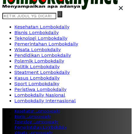
Kesehatan Lombokdaily
Bisnis Lombokdaily
Teknologi Lombokdaily
Pemerintahan Lombokdaily
Wisata Lombokdaily
Pendidikan Lombokdaily
Polemik Lombokdaily
Politik Lombokdaily
Steatment Lombokdaily
Kasus Lombokdaily
Sport Lombokdaiky
Peristiwa Lombokdaily
Lombokdaily Nasional
Lombokdaily Internasional
Kesehatan Lombokdaily
Bisnis Lombokdaily
Teknologi Lombokdaily
Pemerintahan Lombokdaily
Wisata Lombokdaily