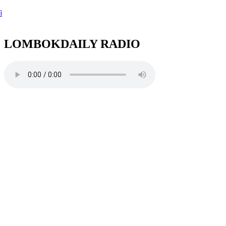
ngah Harumkan NTB di MTQ Internasional 2026
ari Loteng Sita Aset Koruptor Bandara Lombok di
i, Tiga Properti Mewah Siap Dilelang
LOMBOKDAILY RADIO