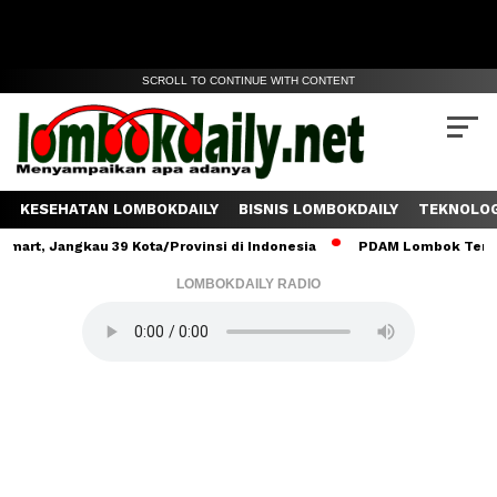
SCROLL TO CONTINUE WITH CONTENT
KESEHATAN LOMBOKDAILY
BISNIS LOMBOKDAILY
TEKNOLOG
angkau 39 Kota/Provinsi di Indonesia
PDAM Lombok Tengah Salurk
LOMBOKDAILY RADIO