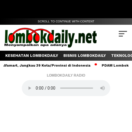
SCROLL TO CONTINUE WITH CONTENT
KESEHATAN LOMBOKDAILY
BISNIS LOMBOKDAILY
TEKNOLOG
t, Jangkau 39 Kota/Provinsi di Indonesia
PDAM Lombok Tengah Sa
LOMBOKDAILY RADIO