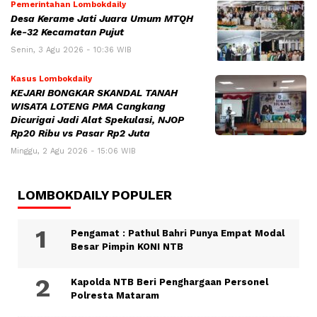
Pemerintahan Lombokdaily
Desa Kerame Jati Juara Umum MTQH
ke-32 Kecamatan Pujut
Senin, 3 Agu 2026 - 10:36 WIB
Kasus Lombokdaily
KEJARI BONGKAR SKANDAL TANAH
WISATA LOTENG PMA Cangkang
Dicurigai Jadi Alat Spekulasi, NJOP
Rp20 Ribu vs Pasar Rp2 Juta
Minggu, 2 Agu 2026 - 15:06 WIB
LOMBOKDAILY POPULER
Pengamat : Pathul Bahri Punya Empat Modal
Besar Pimpin KONI NTB
Kapolda NTB Beri Penghargaan Personel
Polresta Mataram