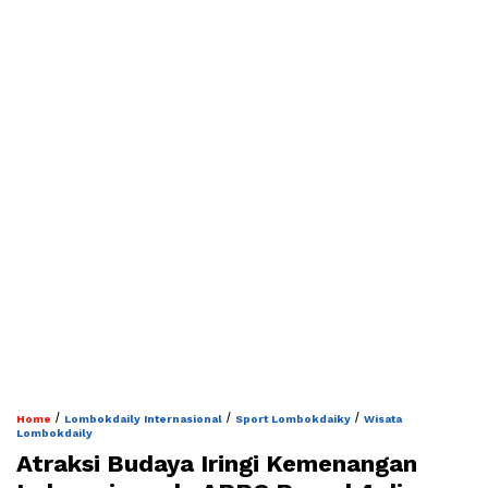
/
/
/
Home
Lombokdaily Internasional
Sport Lombokdaiky
Wisata
Lombokdaily
Atraksi Budaya Iringi Kemenangan