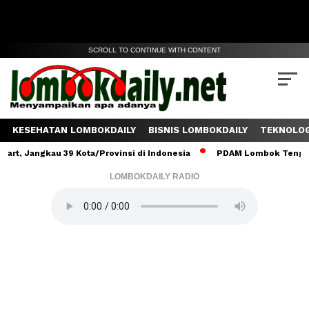
SCROLL TO CONTINUE WITH CONTENT
KESEHATAN LOMBOKDAILY
BISNIS LOMBOKDAILY
TEKNOLOG
gkau 39 Kota/Provinsi di Indonesia
PDAM Lombok Tengah Salurkan
LOMBOKDAILY RADIO