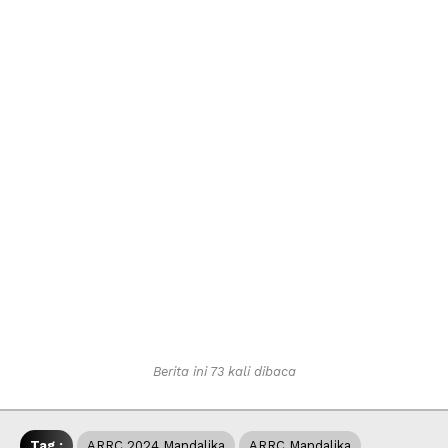
Berita ini 73 kali dibaca
Tag :
ARRC 2024 Mandalika
ARRC Mandalika