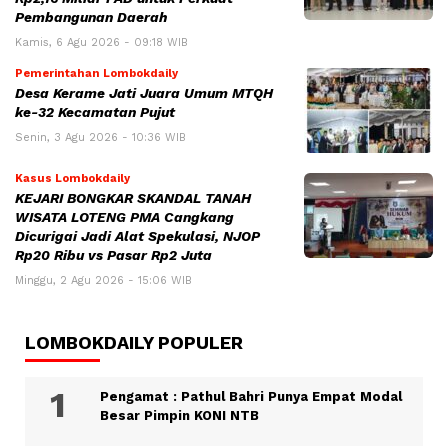
Pembangunan Daerah
Kamis, 6 Agu 2026 - 09:18 WIB
Pemerintahan Lombokdaily
Desa Kerame Jati Juara Umum MTQH
ke-32 Kecamatan Pujut
Senin, 3 Agu 2026 - 10:36 WIB
Kasus Lombokdaily
KEJARI BONGKAR SKANDAL TANAH
WISATA LOTENG PMA Cangkang
Dicurigai Jadi Alat Spekulasi, NJOP
Rp20 Ribu vs Pasar Rp2 Juta
Minggu, 2 Agu 2026 - 15:06 WIB
LOMBOKDAILY POPULER
Pengamat : Pathul Bahri Punya Empat Modal
Besar Pimpin KONI NTB