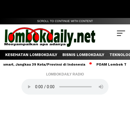
SCROLL TO CONTINUE WITH CONTENT
KESEHATAN LOMBOKDAILY
BISNIS LOMBOKDAILY
TEKNOLOG
, Jangkau 39 Kota/Provinsi di Indonesia
PDAM Lombok Tengah Sal
LOMBOKDAILY RADIO