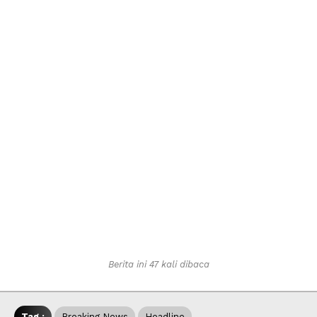
Berita ini 47 kali dibaca
Tag :
Breaking News
Headline