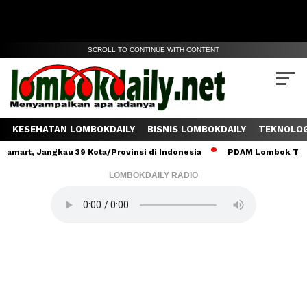
SCROLL TO CONTINUE WITH CONTENT
KESEHATAN LOMBOKDAILY
BISNIS LOMBOKDAILY
TEKNOLOG
 Jangkau 39 Kota/Provinsi di Indonesia
PDAM Lombok Tengah Salu
LOMBOKDAILY RADIO