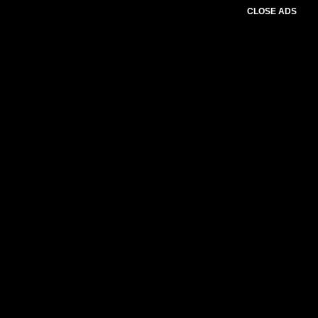
CLOSE ADS
Baca Juga :
Ada Dugaan Mafia Tambang di
Sumbawa Barat, Massa Geruduk Polda NTB