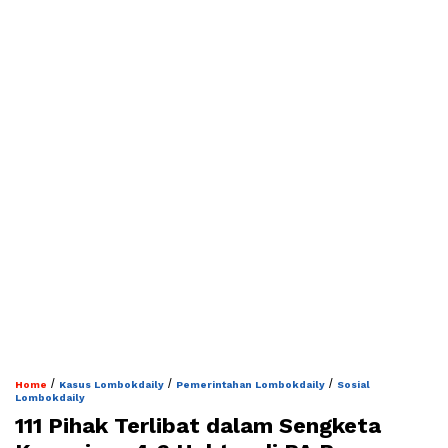
/
/
/
Home
Kasus Lombokdaily
Pemerintahan Lombokdaily
Sosial
Lombokdaily
111 Pihak Terlibat dalam Sengketa