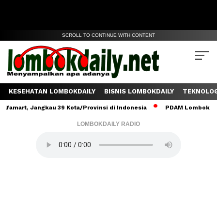
SCROLL TO CONTINUE WITH CONTENT
KESEHATAN LOMBOKDAILY
BISNIS LOMBOKDAILY
TEKNOLOG
, Jangkau 39 Kota/Provinsi di Indonesia
PDAM Lombok Tengah Sal
LOMBOKDAILY RADIO