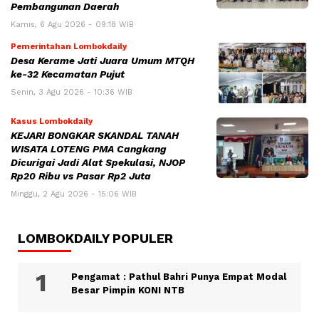
Pembangunan Daerah
Kamis, 6 Agu 2026 - 09:18 WIB
Pemerintahan Lombokdaily
Desa Kerame Jati Juara Umum MTQH
ke-32 Kecamatan Pujut
Senin, 3 Agu 2026 - 10:36 WIB
Kasus Lombokdaily
KEJARI BONGKAR SKANDAL TANAH
WISATA LOTENG PMA Cangkang
Dicurigai Jadi Alat Spekulasi, NJOP
Rp20 Ribu vs Pasar Rp2 Juta
Minggu, 2 Agu 2026 - 15:06 WIB
LOMBOKDAILY POPULER
Pengamat : Pathul Bahri Punya Empat Modal
Besar Pimpin KONI NTB