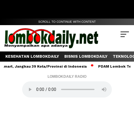
SCROLL TO CONTINUE WITH CONTENT
KESEHATAN LOMBOKDAILY
BISNIS LOMBOKDAILY
TEKNOLOG
Jangkau 39 Kota/Provinsi di Indonesia
PDAM Lombok Tengah Salur
LOMBOKDAILY RADIO