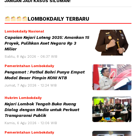
JANGAN JADI KASUS SILUMAN!
LOMBOKDAILY TERBARU
Lombokdaily Nasional
Capaian Kejari Loteng 2025: Amankan 15
Proyek, Pulihkan Aset Negara Rp 3
Miliar
Sabtu, 8 Agu 2026 - 06:37 WIB
Pemerintahan Lombokdaily
Pengamat : Pathul Bahri Punya Empat
Modal Besar Pimpin KONI NTB
Jumat, 7 Agu 2026 - 12:24 WIB
Hukrim Lombokdaily
Kejari Lombok Tengah Buka Ruang
Dialog dengan Media untuk Perkuat
Transparansi Publik
Kamis, 6 Agu 2026 - 12:06 WIB
Pemerintahan Lombokdaily