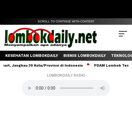
SCROLL TO CONTINUE WITH CONTENT
KESEHATAN LOMBOKDAILY
BISNIS LOMBOKDAILY
TEKNOLOG
ngkau 39 Kota/Provinsi di Indonesia
PDAM Lombok Tengah Salurka
LOMBOKDAILY RADIO