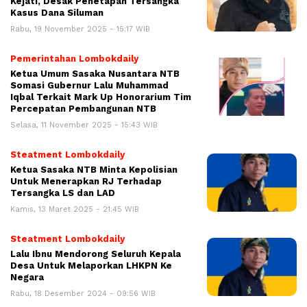
Kejati, Desak Penetapan Tersangka
Kasus Dana Siluman
Rabu, 19 November 2025 - 15:17 WIB
Pemerintahan Lombokdaily
Ketua Umum Sasaka Nusantara NTB
Somasi Gubernur Lalu Muhammad
Iqbal Terkait Mark Up Honorarium Tim
Percepatan Pembangunan NTB
Selasa, 11 November 2025 - 15:43 WIB
Steatment Lombokdaily
Ketua Sasaka NTB Minta Kepolisian
Untuk Menerapkan RJ Terhadap
Tersangka LS dan LAD
Kamis, 13 Maret 2025 - 21:45 WIB
Steatment Lombokdaily
Lalu Ibnu Mendorong Seluruh Kepala
Desa Untuk Melaporkan LHKPN Ke
Negara
Rabu, 18 Desember 2024 - 09:56 WIB