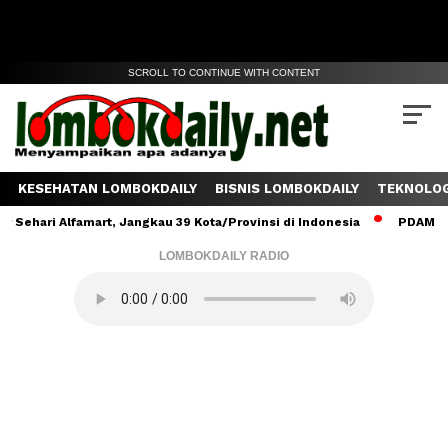
SCROLL TO CONTINUE WITH CONTENT
KESEHATAN LOMBOKDAILY
BISNIS LOMBOKDAILY
TEKNOLOG
hari Alfamart, Jangkau 39 Kota/Provinsi di Indonesia
PDAM Lombo
LOMBOKDAILY RADIO