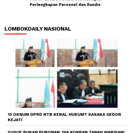
Perlengkapan Personel dan Randis
LOMBOKDAILY NASIONAL
13 OKNUM DPRD NTB KEBAL HUKUM? SASAKA GEDOR
KEJATI
YUSUF BUKAN BURONAN, DIA KORBAN TANAH WARISAN!