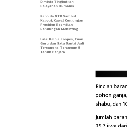
Diminta Tingkatkan
Pelayanan Humanis
Kapolda NTB Sambut
Kapolri, Kawal Kunjungan
Presiden Resmikan
Bendungan Meninting
Lalai Kelola Ponpes, Tuan
Guru dan Satu Santri Jadi
Tersangka, Terancam 5
Tahun Penjara
Rincian baran
pohon ganja, 
shabu, dan 1
Jumlah baran
35,7 jiwa da