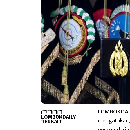
LOMBOKDAILY
🗂️🗂️🗂️🗂️
LOMBOKDAILY
mengatakan, 
TERKAIT
persen dari 