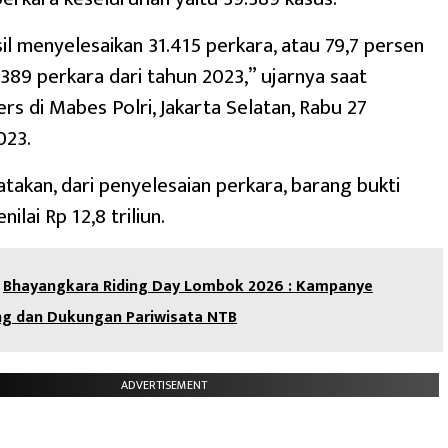
sil menyelesaikan 31.415 perkara, atau 79,7 persen
.389 perkara dari tahun 2023,” ujarnya saat
rs di Mabes Polri, Jakarta Selatan, Rabu 27
023.
takan, dari penyelesaian perkara, barang bukti
nilai Rp 12,8 triliun.
Bhayangkara Riding Day Lombok 2026 : Kampanye
ing dan Dukungan Pariwisata NTB
ADVERTISEMENT