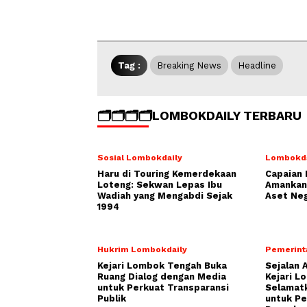
Tag :
Breaking News
Headline
🗂️🗂️🗂️🗂️LOMBOKDAILY TERBARU
Sosial Lombokdaily
Lombokda
Haru di Touring Kemerdekaan
Capaian 
Loteng: Sekwan Lepas Ibu
Amankan 
Wadiah yang Mengabdi Sejak
Aset Neg
1994
Hukrim Lombokdaily
Pemerint
Kejari Lombok Tengah Buka
Sejalan 
Ruang Dialog dengan Media
Kejari L
untuk Perkuat Transparansi
Selamatk
Publik
untuk P