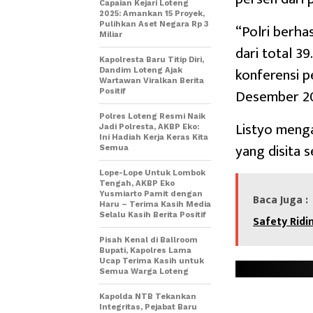
Capaian Kejari Loteng
2025: Amankan 15 Proyek,
Pulihkan Aset Negara Rp 3
“Polri berha
Miliar
dari total 39
Kapolresta Baru Titip Diri,
konferensi pe
Dandim Loteng Ajak
Wartawan Viralkan Berita
Desember 2
Positif
Polres Loteng Resmi Naik
Listyo menga
Jadi Polresta, AKBP Eko:
Ini Hadiah Kerja Keras Kita
yang disita se
Semua
Lope-Lope Untuk Lombok
Tengah, AKBP Eko
Yusmiarto Pamit dengan
Baca Juga :
Haru – Terima Kasih Media
Selalu Kasih Berita Positif
Safety Rid
Pisah Kenal di Ballroom
Bupati, Kapolres Lama
Ucap Terima Kasih untuk
Semua Warga Loteng
Kapolda NTB Tekankan
Integritas, Pejabat Baru