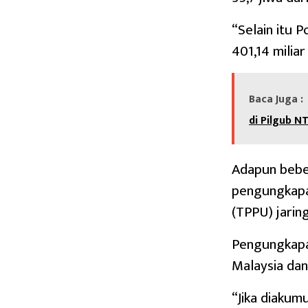
“Selain itu P
401,14 miliar
Baca Juga :
di Pilgub N
Adapun beber
pengungkapa
(TPPU) jarin
Pengungkapan
Malaysia dan
“Jika diakum