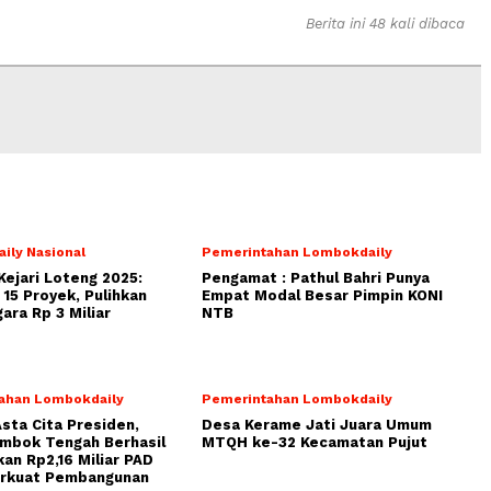
Berita ini 48 kali dibaca
ily Nasional
Pemerintahan Lombokdaily
Kejari Loteng 2025:
Pengamat : Pathul Bahri Punya
15 Proyek, Pulihkan
Empat Modal Besar Pimpin KONI
ara Rp 3 Miliar
NTB
ahan Lombokdaily
Pemerintahan Lombokdaily
Asta Cita Presiden,
Desa Kerame Jati Juara Umum
ombok Tengah Berhasil
MTQH ke-32 Kecamatan Pujut
an Rp2,16 Miliar PAD
erkuat Pembangunan