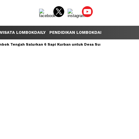
WISATA LOMBOKDAILY
PENDIDIKAN LOMBOKDAILY
POLEMIK LOM
ok Tengah Salurkan 6 Sapi Kurban untuk Desa Sumber Mata Air