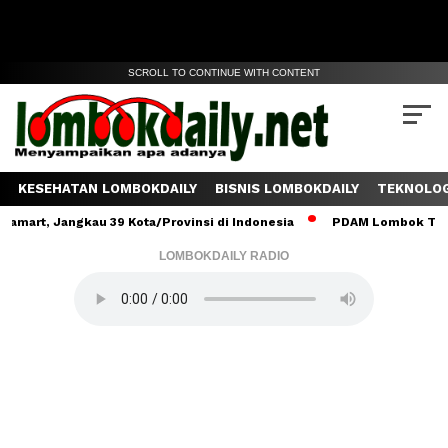
SCROLL TO CONTINUE WITH CONTENT
KESEHATAN LOMBOKDAILY
BISNIS LOMBOKDAILY
TEKNOLOG
 Jangkau 39 Kota/Provinsi di Indonesia
PDAM Lombok Tengah Salu
LOMBOKDAILY RADIO