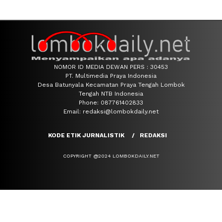
NOMOR ID MEDIA DEWAN PERS : 30453
PT. Multimedia Praya Indonesia
Desa Batunyala Kecamatan Praya Tengah Lombok
Tengah NTB Indonesia
Phone: 087761402833
Email: redaksi@lombokdaily.net
KODE ETIK JURNALISTIK
REDAKSI
COPYRIGHT @2024 LOMBOKDAILY.NET