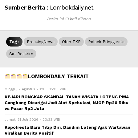
Sumber Berita :
Lombokdaily.net
Berita ini 13 kali dibaca
Tag :
BreakingNews
Oleh TKP
Polsek Pringgarata
Sat Reskrim
LOMBOKDAILY TERKAIT
Minggu, 2 Agustus 2026 - 15:06 WIB
KEJARI BONGKAR SKANDAL TANAH WISATA LOTENG PMA
Cangkang Dicurigai Jadi Alat Spekulasi, NJOP Rp20 Ribu
vs Pasar Rp2 Juta
Jumat, 31 Juli 2026 - 20:33 WIB
Kapolresta Baru Titip Diri, Dandim Loteng Ajak Wartawan
Viralkan Berita Positif