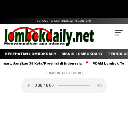
SCROLL TO CONTINUE WITH CONTENT
KESEHATAN LOMBOKDAILY
BISNIS LOMBOKDAILY
TEKNOLOG
gkau 39 Kota/Provinsi di Indonesia
PDAM Lombok Tengah Salurka
LOMBOKDAILY RADIO