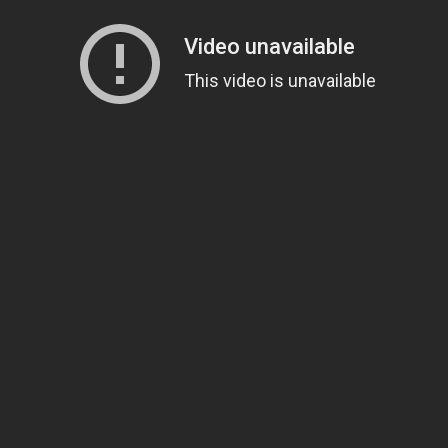
daily Nasional
Sosial Lombokdaily
/
Mutu Pendidikan, Ini Program
oteng
.NET – Sebuah perusahaan yang berpusat di
a Kamis 11 Juli 2024, berikan laksanakan progam