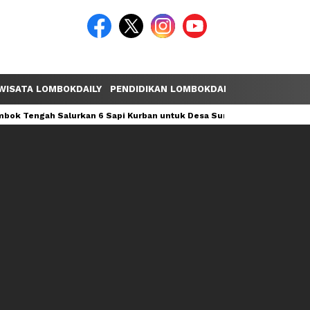
WISATA LOMBOKDAILY
PENDIDIKAN LOMBOKDAILY
POLEMIK LOM
ok Tengah Salurkan 6 Sapi Kurban untuk Desa Sumber Mata Air