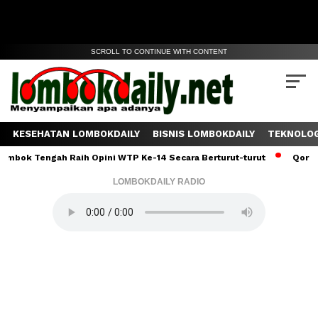
SCROLL TO CONTINUE WITH CONTENT
KESEHATAN LOMBOKDAILY
BISNIS LOMBOKDAILY
TEKNOLOG
ngah Raih Opini WTP Ke-14 Secara Berturut-turut
Qoriah Asal 
LOMBOKDAILY RADIO