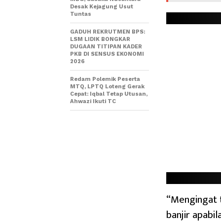
Desak Kejagung Usut
Tuntas
GADUH REKRUTMEN BPS:
LSM LIDIK BONGKAR
DUGAAN TITIPAN KADER
PKB DI SENSUS EKONOMI
2026
Redam Polemik Peserta
MTQ, LPTQ Loteng Gerak
Cepat: Iqbal Tetap Utusan,
Ahwazi Ikuti TC
“Mengingat t
banjir apabi