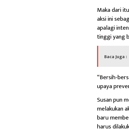
Maka dari it
aksi ini seba
apalagi inte
tinggi yang b
Baca Juga :
“Bersih-bers
upaya preven
Susan pun m
melakukan ak
baru members
harus dilaku