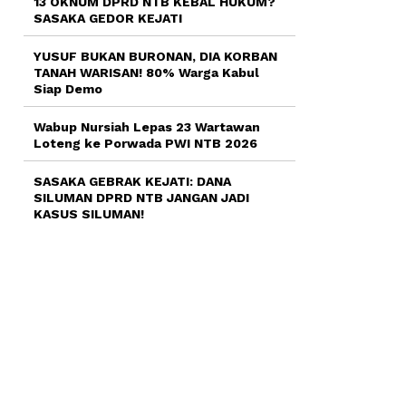
13 OKNUM DPRD NTB KEBAL HUKUM?
SASAKA GEDOR KEJATI
YUSUF BUKAN BURONAN, DIA KORBAN
TANAH WARISAN! 80% Warga Kabul
Siap Demo
Wabup Nursiah Lepas 23 Wartawan
Loteng ke Porwada PWI NTB 2026
SASAKA GEBRAK KEJATI: DANA
SILUMAN DPRD NTB JANGAN JADI
KASUS SILUMAN!