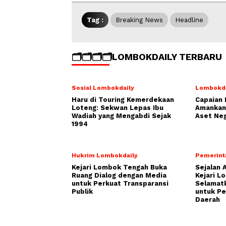
Tag :
Breaking News
Headline
🗂️🗂️🗂️🗂️LOMBOKDAILY TERBARU
Sosial Lombokdaily
Lombokda
Haru di Touring Kemerdekaan
Capaian 
Loteng: Sekwan Lepas Ibu
Amankan 
Wadiah yang Mengabdi Sejak
Aset Neg
1994
Hukrim Lombokdaily
Pemerint
Kejari Lombok Tengah Buka
Sejalan 
Ruang Dialog dengan Media
Kejari L
untuk Perkuat Transparansi
Selamatk
Publik
untuk P
Daerah