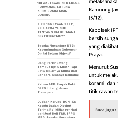
melaksanakan
118 WARTAWAN NTB LOLOS
Kamoung Jaw
PORWANAS, LOTENG
KIRIM ROSIDI MAIN
DOMINO
(5/12).
PIPIL 190 LAWAN SPPT,
Kapolsek IP
KELUARGA YUSUF
TANTANG BALIK: “MANA
bersih sungai
SERTIFIKATMU?”
yang diakiba
Sasaka Nusantara NTB:
Kepemimpinan Gubernur
Praya.
Dinilai Belum Objektif
Uang Parkir Loteng
Menurut Susa
Tembus Rp1,6 Miliar, Tapi
Rp1,5 Miliarnya Cuma dari
untuk melaku
Bandara. Sisanya Kemana?
koramil dan 
Ketum ARB: Proyek Pokir
DPRD Loteng Harus
titik rawan t
Transparan
Dugaan Korupsi BGN : Ex
Kepala Badan Disebut
Baca Juga :
Terima Rp1 Miliar per Hari
dari Jual Beli Titik SPPG
MBG, Sasaka Nusantara