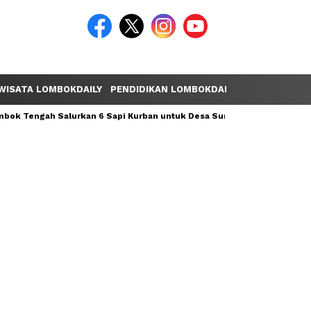
WISATA LOMBOKDAILY
PENDIDIKAN LOMBOKDAILY
POLEMIK LOM
ok Tengah Salurkan 6 Sapi Kurban untuk Desa Sumber Mata Air