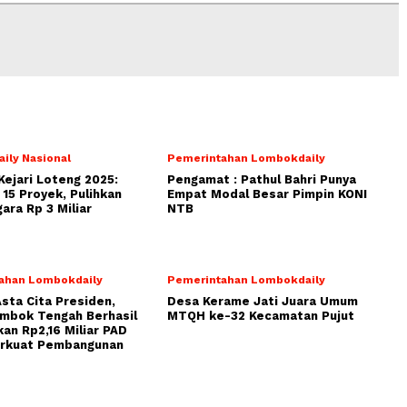
ily Nasional
Pemerintahan Lombokdaily
Kejari Loteng 2025:
Pengamat : Pathul Bahri Punya
15 Proyek, Pulihkan
Empat Modal Besar Pimpin KONI
ara Rp 3 Miliar
NTB
ahan Lombokdaily
Pemerintahan Lombokdaily
Asta Cita Presiden,
Desa Kerame Jati Juara Umum
ombok Tengah Berhasil
MTQH ke-32 Kecamatan Pujut
an Rp2,16 Miliar PAD
erkuat Pembangunan