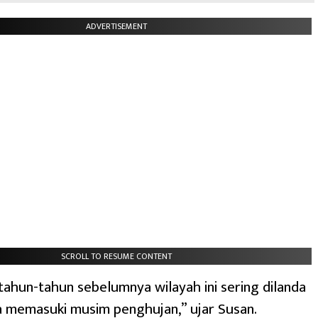
ADVERTISEMENT
SCROLL TO RESUME CONTENT
ahun-tahun sebelumnya wilayah ini sering dilanda
la memasuki musim penghujan,” ujar Susan.