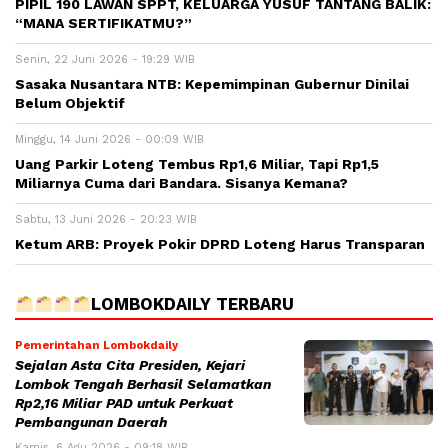
PIPIL 190 LAWAN SPPT, KELUARGA YUSUF TANTANG BALIK:
“MANA SERTIFIKATMU?”
Senin, 22 Juni 2026 - 19:29 WIB
Sasaka Nusantara NTB: Kepemimpinan Gubernur Dinilai
Belum Objektif
Minggu, 14 Juni 2026 - 00:09 WIB
Uang Parkir Loteng Tembus Rp1,6 Miliar, Tapi Rp1,5
Miliarnya Cuma dari Bandara. Sisanya Kemana?
Sabtu, 13 Juni 2026 - 20:23 WIB
Ketum ARB: Proyek Pokir DPRD Loteng Harus Transparan
LOMBOKDAILY TERBARU
Pemerintahan Lombokdaily
Sejalan Asta Cita Presiden, Kejari
Lombok Tengah Berhasil Selamatkan
Rp2,16 Miliar PAD untuk Perkuat
Pembangunan Daerah
Kamis, 6 Agu 2026 - 09:18 WIB