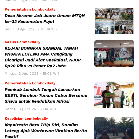
Pemerintahan Lombokdaily
Desa Kerame Jati Juara Umum MTQH
ke-32 Kecamatan Pujut
Senin, 3 Agu 2026 - 10:36 WIB
Kasus Lombokdaily
KEJARI BONGKAR SKANDAL TANAH
WISATA LOTENG PMA Cangkang
Dicurigai Jadi Alat Spekulasi, NJOP
Rp20 Ribu vs Pasar Rp2 Juta
Minggu, 2 Agu 2026 - 15:06 WIB
Pemerintahan Lombokdaily
Pemkab Lombok Tengah Luncurkan
BESTI, Gerakan Tanam Cabai Bersama
Siswa untuk Kendalikan Inflasi
Sabtu, 1 Agu 2026 - 21:14 WIB
Kepolisian Lombokdaily
Kapolresta Baru Titip Diri, Dandim
Loteng Ajak Wartawan Viralkan Berita
Positif