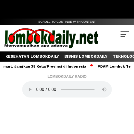
SCROLL TO CONTINUE WITH CONTENT
KESEHATAN LOMBOKDAILY
BISNIS LOMBOKDAILY
TEKNOLOG
Jangkau 39 Kota/Provinsi di Indonesia
PDAM Lombok Tengah Salur
LOMBOKDAILY RADIO