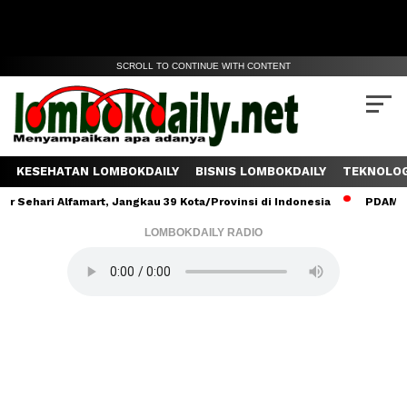
SCROLL TO CONTINUE WITH CONTENT
KESEHATAN LOMBOKDAILY
BISNIS LOMBOKDAILY
TEKNOLOG
ehari Alfamart, Jangkau 39 Kota/Provinsi di Indonesia
PDAM Lomb
LOMBOKDAILY RADIO