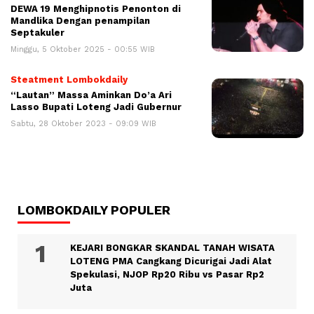
DEWA 19 Menghipnotis Penonton di
Mandlika Dengan penampilan
Septakuler
Minggu, 5 Oktober 2025 - 00:55 WIB
Steatment Lombokdaily
“Lautan” Massa Aminkan Do’a Ari
Lasso Bupati Loteng Jadi Gubernur
Sabtu, 28 Oktober 2023 - 09:09 WIB
LOMBOKDAILY POPULER
KEJARI BONGKAR SKANDAL TANAH WISATA
LOTENG PMA Cangkang Dicurigai Jadi Alat
Spekulasi, NJOP Rp20 Ribu vs Pasar Rp2
Juta