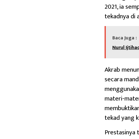
2021, ia sem
tekadnya di 
Baca Juga :
Nurul Ijtiha
Akrab menunj
secara mandi
menggunakan
materi-mater
membuktikan 
tekad yang k
Prestasinya 