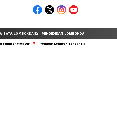
WISATA LOMBOKDAILY
PENDIDIKAN LOMBOKDAILY
POLEMIK LOM
 Mata Air
Pemkab Lombok Tengah Raih Opini WTP Ke-14 Secara B