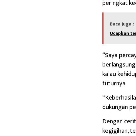
peringkat k
Baca Juga :
Ucapkan te
“Saya percay
berlangsung 
kalau kehidup
tuturnya.
“Keberhasila
dukungan pen
Dengan cerit
kegigihan, t