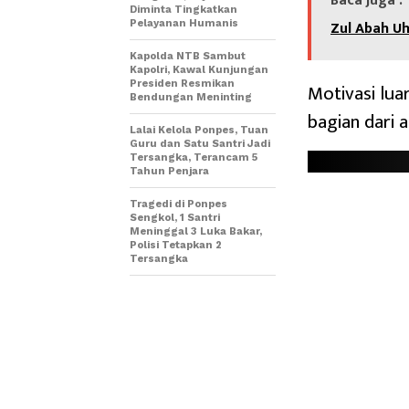
Baca Juga :
Diminta Tingkatkan
Zul Abah Uh
Pelayanan Humanis
Kapolda NTB Sambut
Kapolri, Kawal Kunjungan
Presiden Resmikan
Motivasi lua
Bendungan Meninting
bagian dari a
Lalai Kelola Ponpes, Tuan
Guru dan Satu Santri Jadi
Tersangka, Terancam 5
Tahun Penjara
Tragedi di Ponpes
Sengkol, 1 Santri
Meninggal 3 Luka Bakar,
Polisi Tetapkan 2
Tersangka