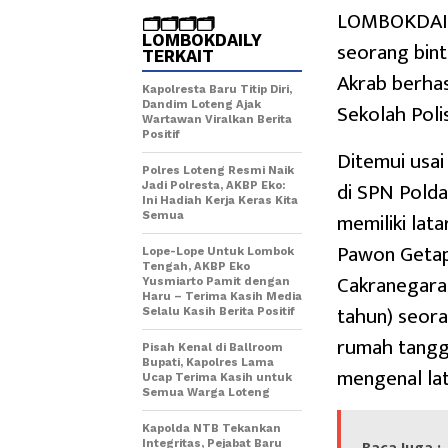
LOMBOKDAILY
🗂️🗂️🗂️🗂️
LOMBOKDAILY
seorang binta
TERKAIT
Akrab berhas
Kapolresta Baru Titip Diri,
Sekolah Poli
Dandim Loteng Ajak
Wartawan Viralkan Berita
Positif
Ditemui usai
Polres Loteng Resmi Naik
di SPN Polda
Jadi Polresta, AKBP Eko:
Ini Hadiah Kerja Keras Kita
memiliki lata
Semua
Pawon Getap
Lope-Lope Untuk Lombok
Tengah, AKBP Eko
Cakranegara 
Yusmiarto Pamit dengan
Haru – Terima Kasih Media
tahun) seora
Selalu Kasih Berita Positif
rumah tangga
Pisah Kenal di Ballroom
Bupati, Kapolres Lama
mengenal lat
Ucap Terima Kasih untuk
Semua Warga Loteng
Kapolda NTB Tekankan
Integritas, Pejabat Baru