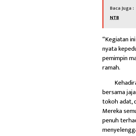
Baca Juga :
NTB
“Kegiatan in
nyata kepedu
pemimpin ma
ramah.
Kehadir
bersama jaj
tokoh adat,
Mereka semu
penuh terhad
menyelengga