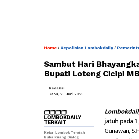
Home
Kepolisian Lombokdaily
Pemerint
/
/
Sambut Hari Bhayangka
Bupati Loteng Cicipi M
Redaksi
Rabu, 25 Juni 2025
Lombokdail
🗂️🗂️🗂️🗂️
LOMBOKDAILY
jatuh pada 1
TERKAIT
Gunawan, S.H
Kejari Lombok Tengah
Buka Ruang Dialog