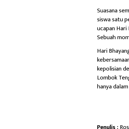
Suasana sem
siswa satu p
ucapan Hari 
Sebuah mom
Hari Bhayan
kebersamaan,
kepolisian d
Lombok Teng
hanya dalam 
Penulis :
Ros