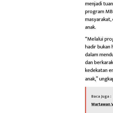
menjadi tuan
program MBG
masyarakat,
anak.
“Melalui pro
hadir bukan 
dalam mendu
dan berkarak
kedekatan e
anak,” ungka
Baca Juga :
Wartawan Vi