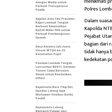
menikmati pr
dengan Media untuk
Perkuat Transparansi
Polres Lombo
Publik
Dalam suasa
Sejalan Asta Cita Presiden,
Kejari Lombok Tengah
Kapolda NTB
Berhasil Selamatkan
Rp2,16 Miliar PAD untuk
Pejabat Utam
Perkuat Pembangunan
Daerah
bagian dari 
Desa Kerame Jati Juara
tidak hanya 
Umum MTQH ke-32
Kecamatan Pujut
kedekatan po
Pemkab Lombok Tengah
Luncurkan BESTI, Gerakan
Tanam Cabai Bersama
Siswa untuk Kendalikan
Inflasi
Kapolresta Baru Titip Diri,
Dandim Loteng Ajak
Wartawan Viralkan Berita
Positif
Diskominfo Loteng
Bentengi Pelajar dari