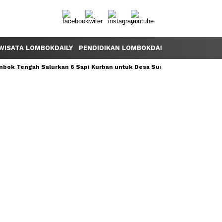
WISATA LOMBOKDAILY
PENDIDIKAN LOMBOKDAILY
POLEMIK LOM
ok Tengah Salurkan 6 Sapi Kurban untuk Desa Sumber Mata Air