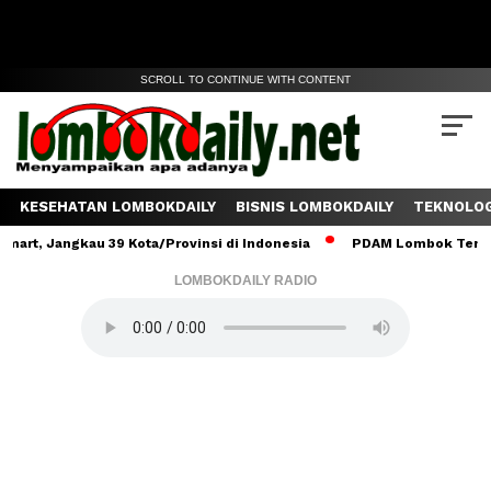
SCROLL TO CONTINUE WITH CONTENT
KESEHATAN LOMBOKDAILY
BISNIS LOMBOKDAILY
TEKNOLOG
Jangkau 39 Kota/Provinsi di Indonesia
PDAM Lombok Tengah Salur
LOMBOKDAILY RADIO