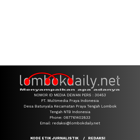
NOMOR ID MEDIA DEWAN PERS : 30453
PT. Multimedia Praya Indonesia
Desa Batunyala Kecamatan Praya Tengah Lombok
Tengah NTB Indonesia
Phone: 087761402833
Email: redaksi@lombokdaily.net
KODE ETIK JURNALISTIK
REDAKSI