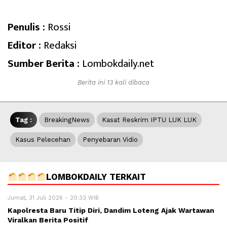
Penulis :
Rossi
Editor :
Redaksi
Sumber Berita :
Lombokdaily.net
Berita ini 13 kali dibaca
Tag :
BreakingNews
Kasat Reskrim IPTU LUK LUK
Kasus Pelecehan
Penyebaran Vidio
LOMBOKDAILY TERKAIT
Jumat, 31 Juli 2026 - 20:33 WIB
Kapolresta Baru Titip Diri, Dandim Loteng Ajak Wartawan
Viralkan Berita Positif