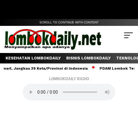
SCROLL TO CONTINUE WITH CONTENT
KESEHATAN LOMBOKDAILY
BISNIS LOMBOKDAILY
TEKNOLOG
angkau 39 Kota/Provinsi di Indonesia
PDAM Lombok Tengah Salurk
LOMBOKDAILY RADIO