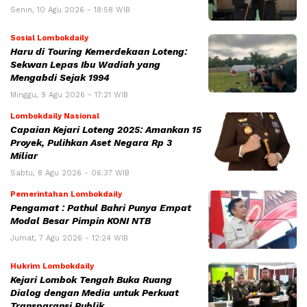
Senin, 10 Agu 2026 - 18:58 WIB
Sosial Lombokdaily
Haru di Touring Kemerdekaan Loteng:
Sekwan Lepas Ibu Wadiah yang
Mengabdi Sejak 1994
Minggu, 9 Agu 2026 - 17:21 WIB
Lombokdaily Nasional
Capaian Kejari Loteng 2025: Amankan 15
Proyek, Pulihkan Aset Negara Rp 3
Miliar
Sabtu, 8 Agu 2026 - 06:37 WIB
Pemerintahan Lombokdaily
Pengamat : Pathul Bahri Punya Empat
Modal Besar Pimpin KONI NTB
Jumat, 7 Agu 2026 - 12:24 WIB
Hukrim Lombokdaily
Kejari Lombok Tengah Buka Ruang
Dialog dengan Media untuk Perkuat
Transparansi Publik