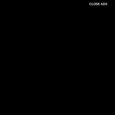
CLOSE ADS
Baca Juga :
KPU Loteng Nyatakan Rekrutmen
PPS Telah Sesuai Prosedur