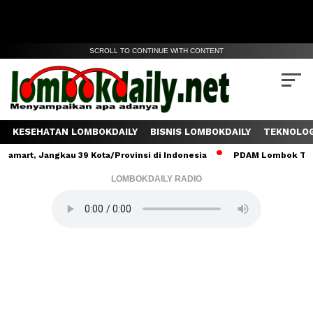
SCROLL TO CONTINUE WITH CONTENT
KESEHATAN LOMBOKDAILY
BISNIS LOMBOKDAILY
TEKNOLOG
 Jangkau 39 Kota/Provinsi di Indonesia
PDAM Lombok Tengah Salu
LOMBOKDAILY RADIO