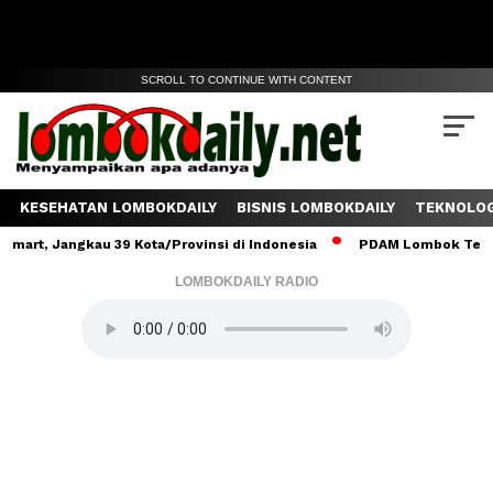
SCROLL TO CONTINUE WITH CONTENT
KESEHATAN LOMBOKDAILY
BISNIS LOMBOKDAILY
TEKNOLOG
angkau 39 Kota/Provinsi di Indonesia
PDAM Lombok Tengah Salurk
LOMBOKDAILY RADIO