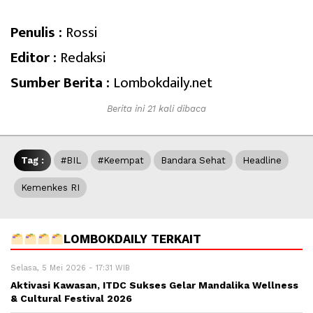
Penulis :
Rossi
Editor :
Redaksi
Sumber Berita :
Lombokdaily.net
Berita ini 21 kali dibaca
Tag :
#BIL
#Keempat
Bandara Sehat
Headline
Kemenkes RI
LOMBOKDAILY TERKAIT
Selasa, 5 Mei 2026 - 17:31 WIB
Aktivasi Kawasan, ITDC Sukses Gelar Mandalika Wellness
& Cultural Festival 2026